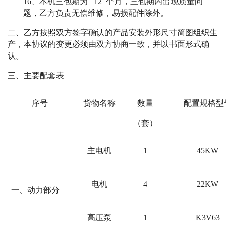
16、本机三包期为
12
个月，三包期内出现质量问
题，乙方负责无偿维修，易损配件除外。
二、乙方按照双方签字确认的产品安装外形尺寸简图组织生
产，本协议的变更必须由双方协商一致，并以书面形式确
认。
三、主要配套表
序号
货物名称
数量
配置规格型
（套）
主电机
1
45KW
电机
4
22KW
一、动力部分
高压泵
1
K3V63