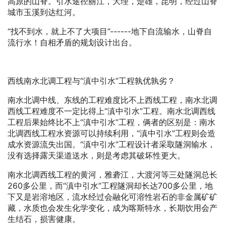
高原的山脊。引水途径丽江，大理，楚雄，昆明，经过山脊
城市玉溪到达红河。
“找不到水，就上不了大项目”------地下自流输水，山脊自
流行水！自相矛盾的规划设计出台。
西线南水北调工程与“滇中引水”工程孰优孰劣？
南水北调中线、东线的工程难度比不上西线工程，南水北调
西线工程难度不一定比得上“滇中引水”工程。南水北调西线
工程后果始终比不上“滇中引水”工程，俩者的区别是：南水
北调西线工程水资源可以持续利用，“滇中引水”工程则会造
成水资源流失出国。“滇中引水”工程设计者采取隧洞输水，
没有选择露天渠道送水，则是考虑其破坏性更大。
南水北调西线工程的黄河，雅砻江，大渡河等三处隧洞总长
260多公里，而“滇中引水”工程隧洞却长达700多公里，地
下又是岩溶地区，流水经过会融化可溶性岩石的非金属矿矿
藏，水质也会发生化学变化，成为喀斯特水，长期饮用会产
生结石，损害健康。