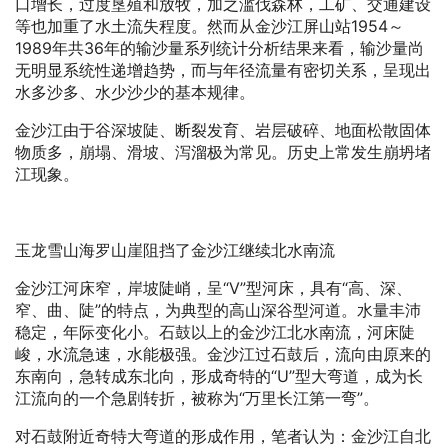
口增长，过度垦殖和放牧，加之滥伐森林，工矿、交通建设
等也加重了水土流失程度。然而从金沙江屏山站1954～
1989年共36年的输沙量系列统计分析结果来看，输沙量尚
无明显系统性递增趋势，而与年径流量有密切关系，呈现出
水多沙多、水少沙少的基本规律。
金沙江由于谷深坡陡、断裂发育、岩层破碎、地面松散固体
物质多，崩塌、滑坡、泻溜极为常见。历史上常发生崩坍堵
江现象。
玉龙雪山海罗山崖阻挡了金沙江继续北水南流
金沙江河床窄，岸坡陡峭，呈“V”型河床，具有“高、深、
窄、曲、陡”的特点，为典型的高山深谷型河道。水量丰沛
稳定，年际变化小。石鼓以上的金沙江北水南流，河床陡
峻，水流急速，水能极强。金沙江过石鼓后，流向由原来的
东南向，急转成东北向，形成奇特的“U”型大弯道，成为长
江流向的一个急剧转折，被称为“万里长江第一弯”。
对石鼓附近奇特大弯道的形成作用，笔者认为：金沙江自北