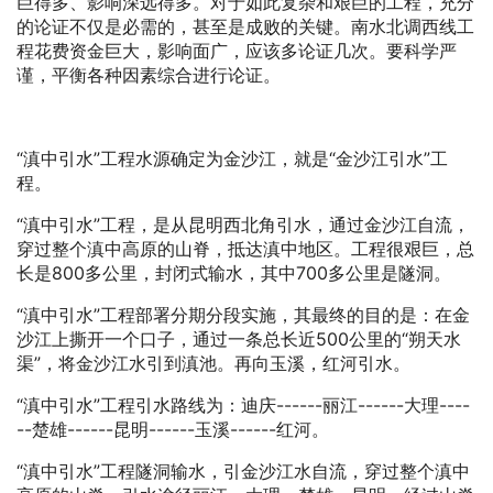
巨得多、影响深远得多。对于如此复杂和艰巨的工程，充分
的论证不仅是必需的，甚至是成败的关键。南水北调西线工
程花费资金巨大，影响面广，应该多论证几次。要科学严
谨，平衡各种因素综合进行论证。
“滇中引水”工程水源确定为金沙江，就是“金沙江引水”工
程。
“滇中引水”工程，是从昆明西北角引水，通过金沙江自流，
穿过整个滇中高原的山脊，抵达滇中地区。工程很艰巨，总
长是800多公里，封闭式输水，其中700多公里是隧洞。
“滇中引水”工程部署分期分段实施，其最终的目的是：在金
沙江上撕开一个口子，通过一条总长近500公里的“朔天水
渠”，将金沙江水引到滇池。再向玉溪，红河引水。
“滇中引水”工程引水路线为：迪庆------丽江------大理----
--楚雄------昆明------玉溪------红河。
“滇中引水”工程隧洞输水，引金沙江水自流，穿过整个滇中