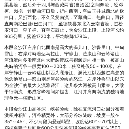
渠县境，然后介于四川与西藏两省(自治区)之间奔流，经邓
柯、岗拖，过赠曲河口后，折向西南，至白玉县城西北的欧
曲口，又折西北，不久又复南流，至藏曲口、热曲口，再径
直向南经巴塘(巴曲河口)、至德钦县东北入云南省境，过松
麦河口、奔子栏、直至石鼓止，为金沙江上段。上段河长约
965公里，落差1720米，平均坡降1.78‰。
本段金沙江左岸自北而南是高大的雀儿山、沙鲁里山、中甸
雪山；右岸对峙着达马拉山、宁静山、芒康山和云岭诸山，
河流流向多沿南北向大断裂带或与褶皱走向相一致，被高山
夹峙的河谷一般宽100～200米，狭窄处仅50～100米。右
岸宁静山—云岭诸山以西为澜沧江。澜沧江以西越过高耸的
他念他翁山—怒山则是河谷险峻的怒江，左岸沙鲁里山以东
为金沙江的最大支流雅砻江，这几条大河被高山紧束，大致
平行南流，形成谷峰相间如锯齿、江河并肩向南流的独特地
理单元—横断山区。
本段金沙江山高谷深，峡谷险峻，除在支流河口处因分布着
洪积冲积锥，河谷稍宽外，大部分谷坡陡峻，坡度一般在
35°～45°，不少河段为悬崖峭壁，坡度达60°～70°以上，
邓柯至奔子栏间近600公里深谷河段的岭谷高差可达1500