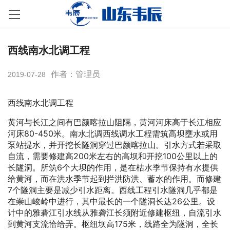
西线南水北调工程
作者：管理员
2019-07-28
西线南水北调工程
黄河与长江之间有巴颜喀拉山阻隔，黄河河床高于长江相应
河床80-450米。南水北调西线调水工程需筑高坝壅水或用
泵站提水，并开挖长隧洞穿过巴颜喀拉山。引水方式若采取
自流，需要修建高200米左右的高坝和开挖100公里以上的
长隧洞。所筑6个大坝的作用，是在枯水季节保持有水提供
给黄河，而在洪水季节起到拦洪防洪、蓄水的作用。而修建
7个隧洞主要是减少引水距离。西线工程引水隧洞几乎都是
在崇山峻岭中进行，其中最长的一个隧洞长达26公里。设
计中的雅砻江引水线从雅砻江长须附近修建枢纽，自流引水
到黄河支流恰给弄。枢纽坝高175米，线路全为隧洞，全长