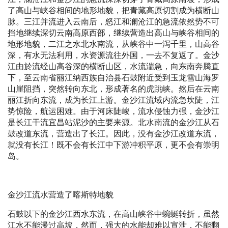
了高山与峡谷相间的地形地貌，把青藏高原切割成为横断山
脉。三江并流进入云南后，怒江和澜沧江的急流依然势不可
挡地继续深切云南高原西部，继续营造出高山与峡谷相间的
地形地貌，二江之水北水南流，从峡谷中一泻千里，山高谷
深，有水无法利用，水资源流往外国，一去不复返了。金沙
江由於流经山高谷深的横断山区，水流湍急，向东南奔腾直
下，至云南省丽江纳西族自治县石鼓附近受到玉龙雪山海罗
山崖阻挡，突然转向东北，形成著名的虎跳峡。然后在云南
丽江折向东流，成为长江上游。金沙江流域内流急坎陡，江
势惊险，航运困难。由于河床陡峻，流水侵蚀力强，金沙江
是长江干流宜昌站泥沙的主要来源。北水南流的金沙江从石
鼓改道东流，营造出了长江。因此，没有金沙江改道东流，
就没有长江！既不会有长江中下游冲积平原，更不会有崇明
岛。
金沙江流水营造了喀斯特地貌
石鼓以下的金沙江西水东流，在高山峡谷中蜿蜒转折，虽然
江水不能漫过高坡，然而，强大的水能却难以宣泄，不能翻