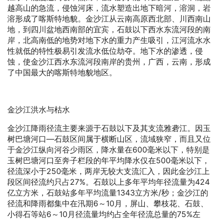
越高山的急流，侵蚀河床，流水塑造出地下暗河，溶洞，岩
溶形成了喀斯特地貌。金沙江从云南高原西北部、川西南山
地，到四川盆地西南部的宜宾，石鼓以下西水东流河段的南
岸，北高南低的地势对地下水的重力产生吸引，江河流水水
性就低的特性极易引发流水低位劫夺。地下水的渗透，侵
蚀，使金沙江西水东流河段南岸的贵州，广西，云南，形成
了中国最大的喀斯特地貌地区。
金沙江洪水与枯水
金沙江降雨径流主要来源于石鼓以下及其支流雅砻江。因玉
树巴塘河口—石鼓区间属于横断山区，流域狭窄，而且又位
于金沙江纵向河谷少雨区，降水量在600毫米以下，特别是
玉树巴塘河口至奔子栏段的年平均降水仅在500毫米以下，
径流深小于250毫米，两岸无较大支流汇入，因此金沙江上
段区间径流约只占27%。石鼓以上多年平均年径流量为424
亿立方米，石鼓站多年平均流量1343立方米/秒；金沙江的
径流和降雨都集中在汛期6～10月，屏山、攀枝花、石鼓、
小得石等站6～10月径流量均约占全年径流总量的75%左