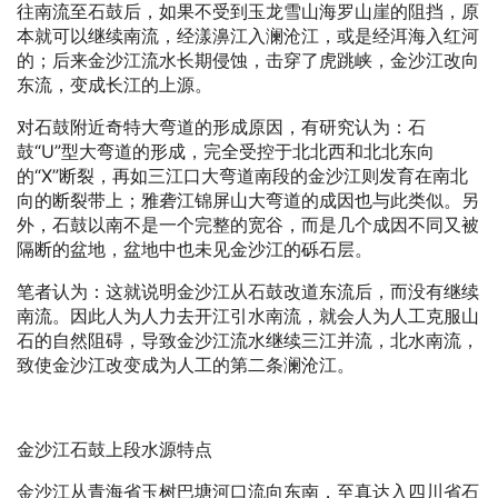
往南流至石鼓后，如果不受到玉龙雪山海罗山崖的阻挡，原
本就可以继续南流，经漾濞江入澜沧江，或是经洱海入红河
的；后来金沙江流水长期侵蚀，击穿了虎跳峡，金沙江改向
东流，变成长江的上源。
对石鼓附近奇特大弯道的形成原因，有研究认为：石
鼓“U”型大弯道的形成，完全受控于北北西和北北东向
的“X”断裂，再如三江口大弯道南段的金沙江则发育在南北
向的断裂带上；雅砻江锦屏山大弯道的成因也与此类似。另
外，石鼓以南不是一个完整的宽谷，而是几个成因不同又被
隔断的盆地，盆地中也未见金沙江的砾石层。
笔者认为：这就说明金沙江从石鼓改道东流后，而没有继续
南流。因此人为人力去开江引水南流，就会人为人工克服山
石的自然阻碍，导致金沙江流水继续三江并流，北水南流，
致使金沙江改变成为人工的第二条澜沧江。
金沙江石鼓上段水源特点
金沙江从青海省玉树巴塘河口流向东南，至真达入四川省石