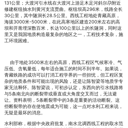
131公里；大渡河引水线在大渡河上游足木足河斜尔尕附近
修建枢纽抽水到黄河支流贾曲。枢纽坝高296米，线路全长
30公里，其中隧洞长28.5公里。西线工程地处青藏高原，
海拔3000米-5000米，在此高寒地区建造200米左右的高
坝和开凿埋深数百米，长达100公里以上的长隧洞，同时这
里又是我国地质构造最复杂的地区之一，工程技术复杂，施
工环境困难。
由于地处3500米左右的高原，西线工程区气候寒冷、气
压低、含氧量低，每年适合施工的时间不到半年。如果说，
青藏铁路的成功可以打消工程学界的一些担忧，但工程区复
杂的地质条件和可能出现的风险，还是让陈智梁等地质学专
家无法释怀。陈智梁说，可初步认定，东西向的引水线路将
与5条南北向的断裂带或垂直或大角度交叉而过，无法避
让。资料表明，5条断裂带中的3条是重要的活动断裂。这
些断裂带的存在使地震成为可能，这一点对水利工程来说，
无疑是最坏的消息。
水利部称，根据中央政府批复，南水北调西线工程的取水范