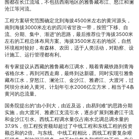
围都在长江流域，不包括西南地区的雅鲁藏布江、怒江和澜
沧江等河流。
工程方案研究范围确定北到海拔4500米左右的黄河源头，
南到海拔3000米左右的四川省甘孜一带，按照“下移、自
流、分期、集中、渐进”的思路，最后推荐位于海拔3500米
左右的工程总体布局方案。海拔3500米左右的地区，自然
环境相对较好，有森林、农田，适于人类活动，对勘察、设
计施工、运行管理都有利。
有专家提议从西藏的雅鲁藏布江调水，顺着青藏铁路到青海
省格尔木，再到河西走廊，最终到达新疆。同时实现引雅鲁
藏布江水，穿怒江、澜沧江、金沙江、雅砻江、大渡河，过
阿坝分水岭入黄河。计划年引水2006亿立方米，相当于4条
黄河的总流量。
国务院提出的“由小到大，由近及远，由易到难”的思路分期
实施，由大渡河、雅砻江支流引水，逐步扩展到雅砻江干流
和金沙江引水。西线工程调水量仅占南水北调总调水量的
37.9%，但工程投资额却超过了中线工程和东线工程的投资
额总和的2倍。与东线、中线工程相比，西线工程要复杂艰