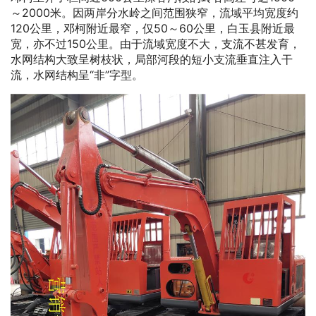
～2000米。因两岸分水岭之间范围狭窄，流域平均宽度约
120公里，邓柯附近最窄，仅50～60公里，白玉县附近最
宽，亦不过150公里。由于流域宽度不大，支流不甚发育，
水网结构大致呈树枝状，局部河段的短小支流垂直注入干
流，水网结构呈“非”字型。