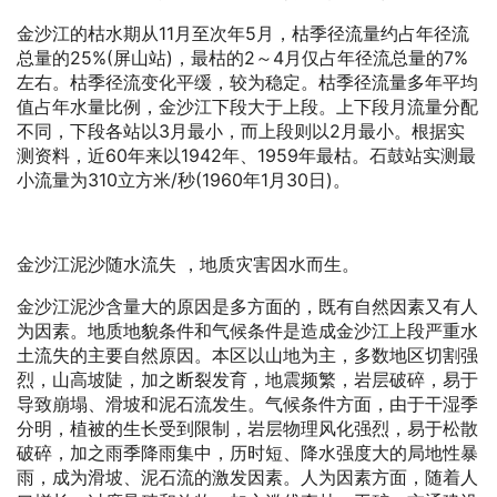
金沙江的枯水期从11月至次年5月，枯季径流量约占年径流
总量的25%(屏山站)，最枯的2～4月仅占年径流总量的7%
左右。枯季径流变化平缓，较为稳定。枯季径流量多年平均
值占年水量比例，金沙江下段大于上段。上下段月流量分配
不同，下段各站以3月最小，而上段则以2月最小。根据实
测资料，近60年来以1942年、1959年最枯。石鼓站实测最
小流量为310立方米/秒(1960年1月30日)。
金沙江泥沙随水流失 ，地质灾害因水而生。
金沙江泥沙含量大的原因是多方面的，既有自然因素又有人
为因素。地质地貌条件和气候条件是造成金沙江上段严重水
土流失的主要自然原因。本区以山地为主，多数地区切割强
烈，山高坡陡，加之断裂发育，地震频繁，岩层破碎，易于
导致崩塌、滑坡和泥石流发生。气候条件方面，由于干湿季
分明，植被的生长受到限制，岩层物理风化强烈，易于松散
破碎，加之雨季降雨集中，历时短、降水强度大的局地性暴
雨，成为滑坡、泥石流的激发因素。人为因素方面，随着人