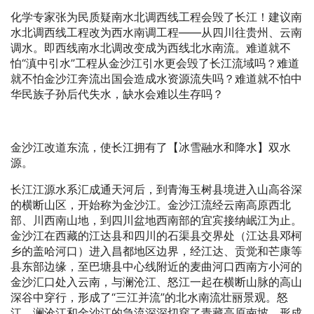
化学专家张为民质疑南水北调西线工程会毁了长江！建议南
水北调西线工程改为西水南调工程——从四川往贵州、云南
调水。即西线南水北调改变成为西线北水南流。难道就不
怕“滇中引水”工程从金沙江引水更会毁了长江流域吗？难道
就不怕金沙江奔流出国会造成水资源流失吗？难道就不怕中
华民族子孙后代失水，缺水会难以生存吗？
金沙江改道东流，使长江拥有了【冰雪融水和降水】双水
源。
长江江源水系汇成通天河后，到青海玉树县境进入山高谷深
的横断山区，开始称为金沙江。金沙江流经云南高原西北
部、川西南山地，到四川盆地西南部的宜宾接纳岷江为止。
金沙江在西藏的江达县和四川的石渠县交界处（江达县邓柯
乡的盖哈河口）进入昌都地区边界，经江达、贡觉和芒康等
县东部边缘，至巴塘县中心线附近的麦曲河口西南方小河的
金沙汇口处入云南，与澜沧江、怒江一起在横断山脉的高山
深谷中穿行，形成了“三江并流”的北水南流壮丽景观。怒
江，澜沧江和金沙江的急流深深切穿了青藏高原南坡，形成