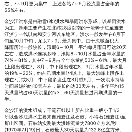
右，7～9月更为集中，上述各站7～9月径流量占全年的
55%左右。
金沙江洪水是由融雪(冰)洪水和暴雨洪水形成，以暴雨洪水
为主。暴雨主要产生在北纬28度以南的干流奔子栏至雅砻
江泸宁一线以南和安宁河以东地区。洪水一般发生在6月下
旬至10月中旬，尤以7～9月最为集中。由于流域面积大，
降雨历时一般较长，汛期6～10月，平均每月雨日可达20天
左右，造成洪水连续多峰，汛期6～10月水量占全年水量的
74%～81%，其中7～9月占全年水量的53%～61%，最大月
(上段出现在7、8月，中下段出现在8、9月)水量占年水量
的19%～22%，约占汛期水量1/4以上。最大洪峰上段多出
现在7月或8月，中下段多发生在8月或9月。一次洪水持续
时间最短的约10天左右，最长的达30天左右，多年平均15
天洪量约占60天洪量的1/3，60天洪量超过汛期洪量的一
半。
金沙江的洪水组成，干流石鼓以上所占比重一般小于1/3，
所以金沙江洪水主要来自雅砻江及石鼓、小得石(雅砻江)至
屏山区间。石鼓站实测最大洪峰流量为7800立方米/秒
(1970年7月19)日，石鼓最大30天洪量为132.6亿立方米。