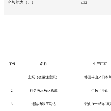
爬坡能力
（
。
）
≤
32
序号
名称
生产厂家
1
主泵（变量注塞泵）
韩国
斗山／日本
2
行走液压马达总成
伊顿／斗山
3
运输槽液压马达
宁波力士威迩
/
博