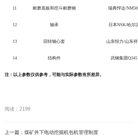
11
耐磨底板和挖斗耐磨钢
瑞典悍达
/NM50
12
轴承
日本
NSK/
哈尔
13
回转轴心套
山东恒力
/
山东祥
14
结构件
武钢集团
Q345
注：以上参数仅供参考，可能与实际参数有所差异
。
阅读：2199
上一篇：
煤矿井下电动挖掘机包机管理制度