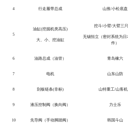
4
行走履带总成
山推
/
小松
底盘
挖斗
/
小臂
/
大臂三
油缸
(
挖掘机类高压
)
5
无锡恒立（密封系统为日
大、小、挖油缸
件）
6
油路总成（油管）
青岛橡六
7
电机
山东山防
8
刮板链条
(
非标
)
山特重工
/
山客机
9
液压控制阀（换向阀）
力士乐
10
先导阀（手动脚踏阀）
韩国斗山