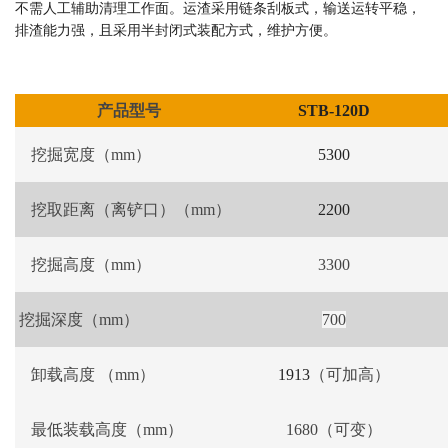
不需人工辅助清理工作面。运渣采用链条刮板式，输送运转平稳，
排渣能力强，且采用半封闭式装配方式，维护方便。
产品型号
STB-120D
挖掘宽度（
mm
）
5300
挖取距离（离铲口）（
mm
）
2200
挖掘高度（
mm
）
3300
挖掘深度（
mm
）
700
卸载高度 （
mm
）
1913
（
可加高
）
最低装载高度
（
mm
）
1680
（
可变
）