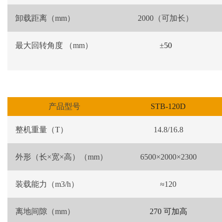
卸载距离（
mm
）
2000
（
可加长
）
最大回转角度 （
mm
）
±
50
产品型号
STB-120D
整机重量（
T
）
14.8/16.8
外形（长×宽×高）（
mm
）
6500
×
2000
×
2300
装载能力（
m3/h
）
≈
120
离地间隙
（
mm
）
270
可加高