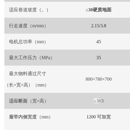
适应巷道坡度
（
。
）
≤
30硬质地面
行走速度（
m/min
）
2.15/3.8
电机总功率
（
mm
）
45
最大
工作压力（
MPa
）
35
最大物料通过尺寸
800
×
780
×
700
（长×宽×高）（
mm
）
适应断面
（宽×高）
≥
3
×
3
履带内侧宽度
（
mm
）
1200
可加宽