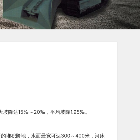
降达15‰～20‰，平均坡降1.95‰。
堆积阶地，水面最宽可达300～400米，河床