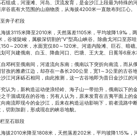
砾石组成，河漫滩、河岛、汊流发育，是金沙江上段最为特殊的
两岸谷底有大范围的山崩物质，从海拔4200米一直散布到江心。
柯至奔子栏段
海拔3115米降至2010米，天然落差1105米，平均坡降1.9‰
8米，谷坡陡峻，属极深切割的“V”型高山峡谷。除曲戈河口至苏哇
150～200米，水面宽仅80～120米。河道内险滩、巨石、
规划可兴建俄南、白玉、降曲河口、巴塘、王大龙、日冕等6座水
江自邓柯至俄南间，河道流向东南；俄南以下突折向南流，而从
到甘孜的雅砻江边，却存在一条长200公里，宽1～3公里的古谷
金沙江河床砾石相同，由此推测，这一古谷地即为昔日金沙江的
研究认为，新构造运动使浪经岭、海子山一带抬升，俄南以下的
使之干涸成现在的谷地；另有人认为，原来发育在古夷平面上的
支向南流即现今的金沙江，后来在构造运动影响下，前者流路中
大，切割加剧，形成现在的峡谷地貌。
子栏至石鼓段
海拔2010米降至1808米，天然落差202米，平均坡降1.1