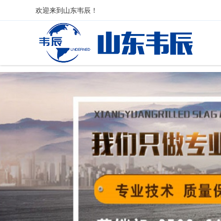
欢迎来到
山东韦辰
！