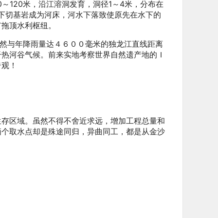
0～120米，沿江溶洞发育，洞径1～4米，分布在
深深下切基岩成为河床，河水下落致使原先在水下的
有拖顶水利枢纽。
虽然与年降雨量达４６００毫米的独龙江直线距离
干热河谷气候。前来实地考察世界自然遗产地的Ｉ
奇观！
生存区域。虽然不得不舍近求远，增加工程总量和
俩个取水点却是殊途同归，异曲同工，都是从金沙