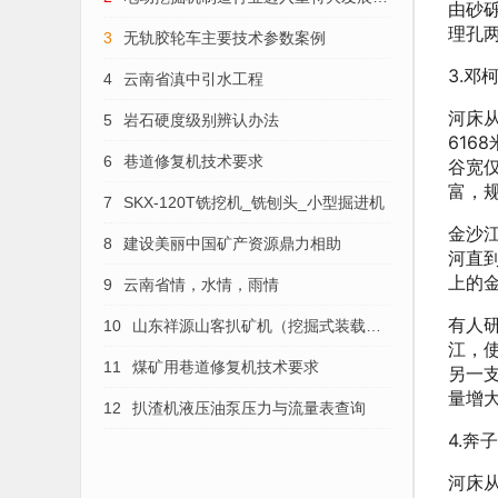
由砂
理孔
势
3
无轨胶轮车主要技术参数案例
3.邓
4
云南省滇中引水工程
河床从
5
岩石硬度级别辨认办法
616
6
巷道修复机技术要求
谷宽仅
富，
7
SKX-120T铣挖机_铣刨头_小型掘进机
金沙
8
建设美丽中国矿产资源鼎力相助
河直
上的
9
云南省情，水情，雨情
有人
10
山东祥源山客扒矿机（挖掘式装载
江，
机）的维护保养
11
煤矿用巷道修复机技术要求
另一
量增
12
扒渣机液压油泵压力与流量表查询
4.奔
河床从