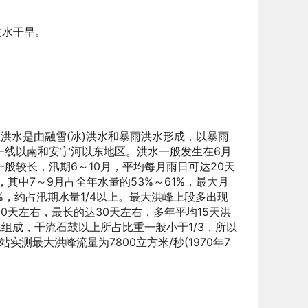
失水干旱。
江洪水是由融雪(冰)洪水和暴雨洪水形成，以暴雨
一线以南和安宁河以东地区。洪水一般发生在6月
般较长，汛期6～10月，平均每月雨日可达20天
，其中7～9月占全年水量的53%～61%，最大月
2%，约占汛期水量1/4以上。最大洪峰上段多出现
0天左右，最长的达30天左右，多年平均15天洪
水组成，干流石鼓以上所占比重一般小于1/3，所以
测最大洪峰流量为7800立方米/秒(1970年7