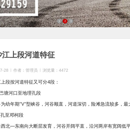
1
2
3
沙江上段河道特征
7-28
作者：管理员
浏览量：4472
江上段按河道特征又可分4段：
树巴塘河口至地理孔段
为幼年期“V”型峡谷，河谷顺直，河道深切，险滩急流较多，最大坡
理孔至邓柯段
沿西北—东南向大断层发育，河谷开阔平直，沿河两岸有宽阔低平的