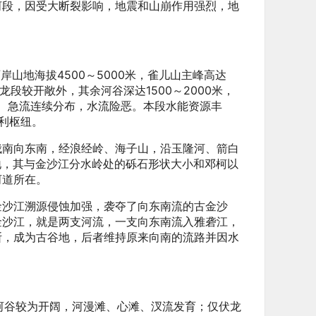
河段，因受大断裂影响，地震和山崩作用强烈，地
，两岸山地海拔4500～5000米，雀儿山主峰高达
龙段较开敞外，其余河谷深达1500～2000米，
暗礁、急流连续分布，水流险恶。本段水能资源丰
利枢纽。
俄南向东南，经浪经岭、海子山，沿玉隆河、箭白
地，其与金沙江分水岭处的砾石形状大小和邓柯以
河道所在。
金沙江溯源侵蚀加强，袭夺了向东南流的古金沙
金沙江，就是两支河流，一支向东南流入雅砻江，
断，成为古谷地，后者维持原来向南的流路并因水
5‰，河谷较为开阔，河漫滩、心滩、汊流发育；仅伏龙