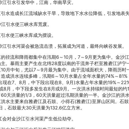
金沙江引水引发华中，江南，华南旱灾。
江引水造成长江流域缺水干旱，导致地下水水位降低，引发地表
金沙江引水使三峡水库荒废。
江引水使三峡水库成为摆设。
.金沙江引水河渠会被急流击溃，拓展成为河道，最终向峡谷发展。
江的径流和降雨都集中在汛期6～10月，7～9月更为集中。金沙
为主。暴雨主要产生在北纬28度以南的干流奔子栏至雅砻江泸宁
10月中旬，尤以7～9月最为集中。由于流域面积大，降雨历时一
造成洪水连续多峰，汛期6～10月水量占全年水量的74%～81%
出现在7、8月，中下段出现在8、9月)水量占年水量的19%～2
或8月，中下段多发生在8月或9月。一次洪水持续时间最短的约1
60天洪量的1/3，60天洪量超过汛期洪量的一半。金沙江的洪
洪水主要来自雅砻江及石鼓、小得石(雅砻江)至屏山区间。石鼓站实
)日，石鼓最大30天洪量为132.6亿立方米。
元江会对金沙江引水河渠产生低位劫夺。