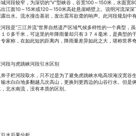
城河段较窄，为深切的“V”型峡谷，谷宽100～150米，水面宽8
出江面10～15米或120～150米高处悬崖峭壁上。说明河流
裸露出水。流水撞击基岩，发出震耳欲聋的响声。此河段规划中
栏河段是“三江并流”世界自然遗产区域气候多样性的一个典型，
１１０多千米，可这里的年降雨量却只有３７４毫米，是典型的
Ｎ专家称，在如此短的距离内，降雨量差异如此之大，堪称世界
栏河段与虎跳峡河段引水区别
从奔子栏河段取水，只不过是为了避免虎跳峡水电高坝淹没宽谷
，输水白白地多翻越几次高山，更换到更西边的山谷行水。但是
水，北水南流，没有本质的区别。
江引水后果分析