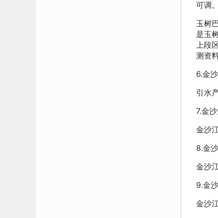
可调
玉树
是玉
上段区
测资料
6.金
引水
7.金
金沙
8.金
金沙
9.
金沙