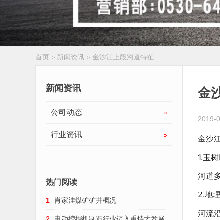
首页
新闻资讯
金沙江上段河道特征
>
>
履带扒渣机
新闻资讯
金
公司动态
»
2019-0
行业资讯
»
金沙
1.玉
河道多
热门阅读
2.地
1
肖家洼煤矿矿井概况
河流
2
电动挖掘机制造行业迈入重特大发展趋