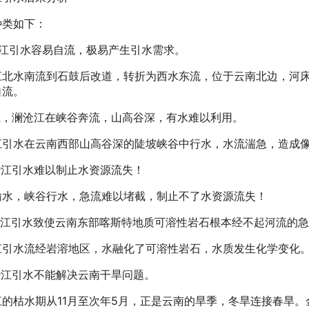
种类如下：
沙江引水容易自流，极易产生引水需求。
江北水南流到石鼓后改道，转折为西水东流，位于云南北边，河
自流。
怒江，澜沧江在峡谷奔流，山高谷深，有水难以利用。
江引水在云南西部山高谷深的陡坡峡谷中行水，水流湍急，造成
沙江引水难以制止水资源流失！
输水，峡谷行水，急流难以堵截，制止不了水资源流失！
金沙江引水致使云南东部喀斯特地质可溶性岩石根本经不起河流的
江引水流经岩溶地区，水融化了可溶性岩石，水质发生化学变化
沙江引水不能解决云南干旱问题。
江的枯水期从11月至次年5月，正是云南的旱季，冬旱连接春旱