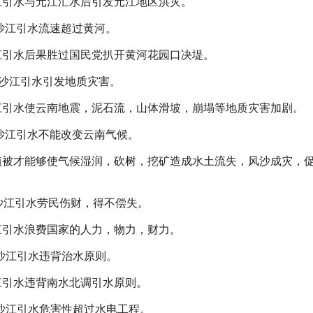
江引水与元江汇水后引发元江地区洪灾。
金沙江引水流速超过黄河。
江引水后果胜过国民党扒开黄河花园口决堤。
 金沙江引水引发地质灾害。
江引水使云南地震，泥石流，山体滑坡，崩塌等地质灾害加剧。
金沙江引水不能改变云南气候。
植被才能够使气候湿润，砍树，挖矿造成水土流失，风沙成灾，
金沙江引水劳民伤财，得不偿失。
江引水浪费国家的人力，物力，财力。
金沙江引水违背治水原则。
江引水违背南水北调引水原则。
金沙江引水危害性超过水电工程。