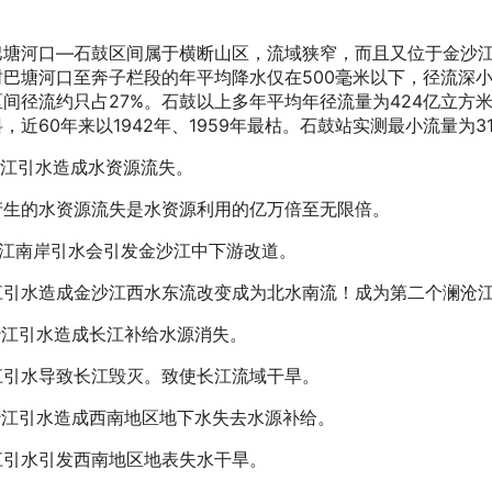
。
巴塘河口—石鼓区间属于横断山区，流域狭窄，而且又位于金沙江
树巴塘河口至奔子栏段的年平均降水仅在500毫米以下，径流深小
间径流约只占27%。石鼓以上多年平均年径流量为424亿立方米
，近60年来以1942年、1959年最枯。石鼓站实测最小流量为310
沙江引水造成水资源流失。
产生的水资源流失是水资源利用的亿万倍至无限倍。
沙江南岸引水会引发金沙江中下游改道。
江引水造成金沙江西水东流改变成为北水南流！成为第二个澜沧
沙江引水造成长江补给水源消失。
江引水导致长江毁灭。致使长江流域干旱。
金沙江引水造成西南地区地下水失去水源补给。
江引水引发西南地区地表失水干旱。