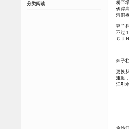
桥至塔
分类阅读
俩岸高
溶洞
奔子
不过
ＣＵ
奔子
更换
难度
江引
金沙