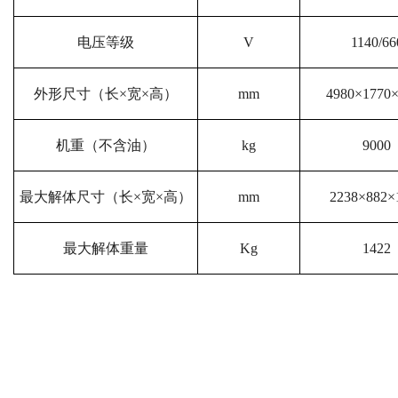
电压等级
V
1140/66
外形尺寸（长×宽×高）
mm
4980×1770
机重（不含油）
kg
9000
最大解体尺寸（长×宽×高）
mm
2238×882×
最大解体重量
Kg
1422