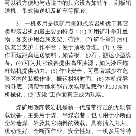
可以很方便地与巷道中的其它设备如钻车、刮板输
送机、带式输送机及矿车等配套。
3、
一机多用是煤矿用侧卸式装岩机优于其它
类型装岩机的最主要的特点：
(1) 可用铲斗举升重
物，如支护用金属支架、碹胎。(2) 铲斗举升后可
以充当支护工作平台，便于顶板管理。(3) 可在工
作面短距离运送物料，如背板、沙石，搬运小型设
备。(4) 可为其它设备提供高压油源，如为液压锚
杆钻机提供动力。(5) 作业安全，可显著减少在危
险区内的装载作业、搬运材料时间。(6) 本机优异
的卧底、清帮性能将能首次实现装载作业100%的
机械化，使“无锹”工作面真正成为现实。
煤矿用侧卸装岩机是新一代履带行走的无轨装
载设备，主要用于煤、半煤岩巷，也可用于小断面
全岩巷煤、岩及其它物料的装载。具有插入力大、
机动性好、全断面作业、安全性好、一机多用等特