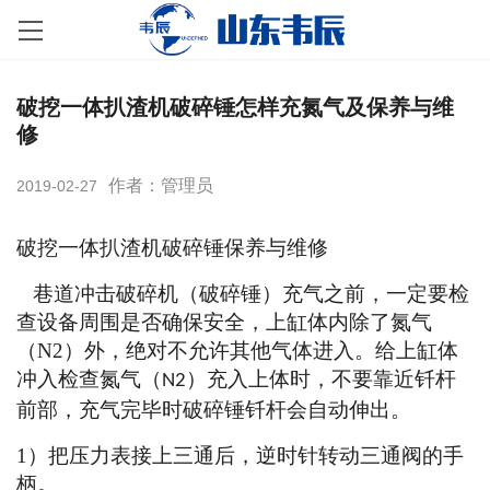
破挖一体扒渣机破碎锤怎样充氮气及保养与维
修
作者：管理员
2019-02-27
破挖一体扒渣机破碎锤保养与维修
巷道冲击破碎机（破碎锤）充气之前
，一定要检
查设备周围是否确保安全，上缸体内除了氮气
（
N2
）外，绝对不允许其他气体进入。给上缸体
冲入检查氮气（
）充入上体时，不要靠近钎杆
N2
前部，充气完毕时破碎锤钎杆会自动伸出。
1
）把压力表接上三通后，逆时针转动三通阀的手
柄。