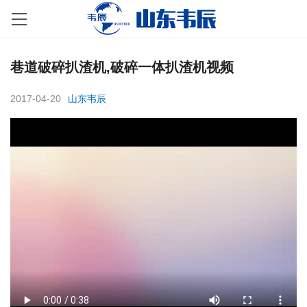
巷道破碎扒渣机,破碎一体扒渣机视频
2017-04-20
山东韦辰