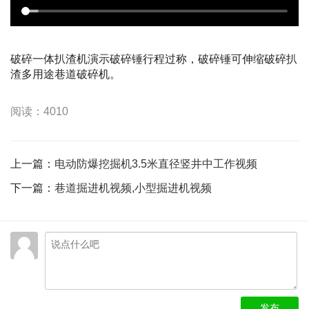
破碎一体扒渣机演示破碎锤行程过称，破碎锤可伸缩破碎扒
渣多用途巷道破碎机。
阅读：4010
上一篇：
电动防爆挖掘机3.5米直径竖井中工作视频
下一篇：
巷道掘进机视频,小型掘进机视频
发布