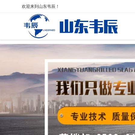
欢迎来到
山东韦辰
！