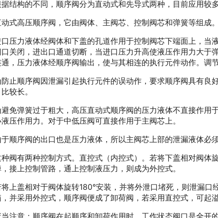
结构的不同，顺序阀分为直动式和先导式两种，目前应用较多
式高压顺序阀，它由阀体、主阀芯、控制阀芯和弹簧等组成。压力
压力液体经阀体和下盖的孔道作用于控制阀芯下端面上，当液
阀口关闭，进出口通道切断，当进口压力升高使液压作用力大于
连通，压力液体经顺序阀输出，使与其相连的执行元件动作。调
止顺序阀因泄漏引起执行元件的误动作，要求顺序阀具有良好
）比较长。
免弹簧过于粗大，高压直动式顺序阀的压力液体不直接作用于
小液压作用力。对于中低压阀可直接作用于主阀芯上。
顺序阀的出口也是压力液体，所以主阀芯上部的泄漏液体必须
阀有两种控制方式。直控式（内控式）。若将下盖相对阀体旋转
掉，接上控制管路，通上控制液压力，则成为外控式。
上盖相对于阀体旋转180°安装，并将外泄口堵死，则泄漏口
箱，并采用外控式，顺序阀便成了卸荷阀，若采用直控式，可起
注意：顺序阀在起顺序和卸荷作用时，工作状态阀口是全开的