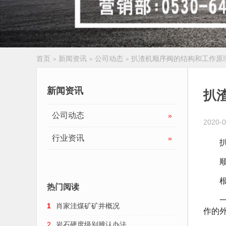
首页
新闻资讯
公司动态
扒渣机顺序阀的结构和工作原
>
>
>
履带扒渣机
新闻资讯
扒
公司动态
»
2020-0
行业资讯
»
扒渣
顺序
根据
热门阅读
一是
1
肖家洼煤矿矿井概况
作的
2
岩石硬度级别辨认办法