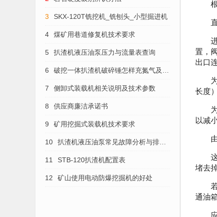
根据
3
SKX-120T铣挖机_铣刨头_小型掘进机
直动
4
煤矿用巷道修复机技术要求
进口
置，
5
扒渣机液压油泵压力与流量表查询
出口
6
破挖一体扒渣机破碎锤怎样充氮气及保
为防
养与维修
7
侧卸式装载机相关说明及技术参数
长度
8
供应商廉洁承诺书
为避
以减
9
矿用挖掘式装载机技术要求
由于
10
扒渣机液压油泵常见故障分析与排除
这种
办法
11
STB-120扒渣机配置表
堵去
12
矿山使用电动防爆挖掘机的好处
若将
通油
应当