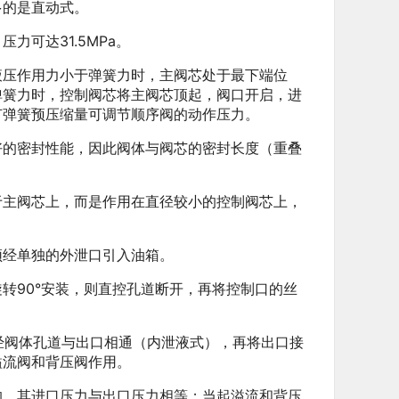
的是直动式。
可达31.5MPa。
压作用力小于弹簧力时，主阀芯处于最下端位
弹簧力时，控制阀芯将主阀芯顶起，阀口开启，进
节弹簧预压缩量可调节顺序阀的动作压力。
的密封性能，因此阀体与阀芯的密封长度（重叠
主阀芯上，而是作用在直径较小的控制阀芯上，
经单独的外泄口引入油箱。
90°安装，则直控孔道断开，再将控制口的丝
经阀体孔道与出口相通（内泄液式），再将出口接
溢流阀和背压阀作用。
，其进口压力与出口压力相等；当起溢流和背压