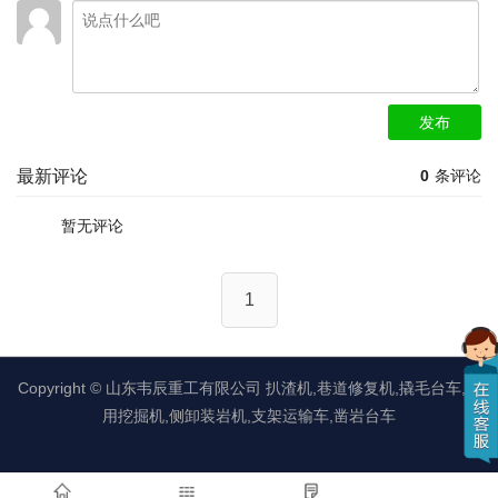
发布
最新评论
0
条评论
暂无评论
1
Copyright ©
山东韦辰重工有限公司
扒渣机,巷道修复机,撬毛台车,矿
用挖掘机,侧卸装岩机,支架运输车,凿岩台车