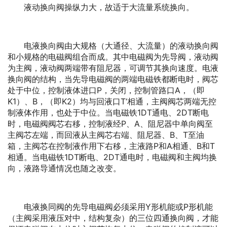
液动换向阀操纵力大，故适于大流量系统换向。
电液换向阀由大规格（大通径、大流量）的液动换向阀
和小规格的电磁阀组合而成。其中电磁阀为先导阀，液动阀
为主阀，液动阀两端带有阻尼器，可调节其换向速度。电液
换向阀的结构，当先导电磁阀的两端电磁铁都断电时，阀芯
处于中位，控制液体进口P，关闭，控制管路口A，（即
K1）、B，（即K2）均与回液口T‘相通，主阀阀芯两端无控
制液体作用，也处于中位。当电磁铁1DT通电、2DT断电
时，电磁阀阀芯右移，控制液经P、A、阻尼器中单向阀至
主阀芯左端，而回液从主阀芯右端、阻尼器、B、T至油
箱，主阀芯在控制液作用下右移，主液路P和A相通、B和T
相通。当电磁铁1DT断电、2DT通电时，电磁阀和主阀均换
向，液路导通情况也随之改变。
电液换同阀的先导电磁阀必须采用Y形机能或P形机能
（主阀采用液压对中，结构复杂）的三位四通换向阀，才能