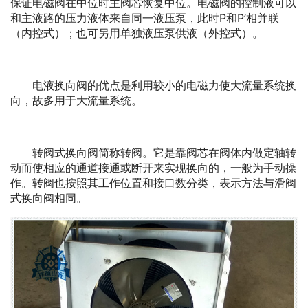
保证电磁阀在中位时主阀芯恢复中位。电磁阀的控制液可以
和主液路的压力液体来自同一液压泵，此时P和P’相并联
（内控式）；也可另用单独液压泵供液（外控式）。
电液换向阀的优点是利用较小的电磁力使大流量系统换
向，故多用于大流量系统。
转阀式换向阀简称转阀。它是靠阀芯在阀体内做定轴转
动而使相应的通道接通或断开来实现换向的，一般为手动操
作。转阀也按照其工作位置和接口数分类，表示方法与滑阀
式换向阀相同。