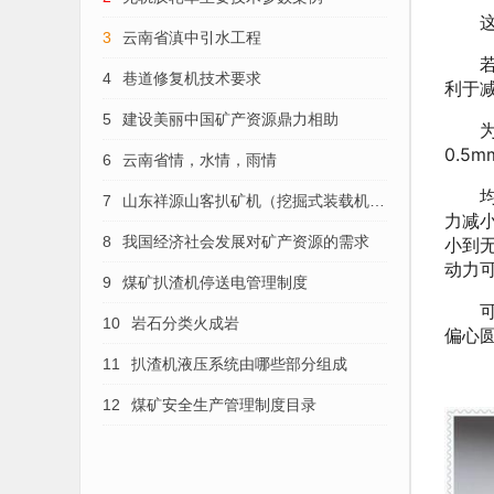
这种
3
云南省滇中引水工程
若阀
4
巷道修复机技术要求
利于
5
建设美丽中国矿产资源鼎力相助
为解
0.5
6
云南省情，水情，雨情
均衡
7
山东祥源山客扒矿机（挖掘式装载机）
力减
的维护保养
8
我国经济社会发展对矿产资源的需求
小到无
动力可
9
煤矿扒渣机停送电管理制度
可使
10
岩石分类火成岩
偏心
11
扒渣机液压系统由哪些部分组成
12
煤矿安全生产管理制度目录