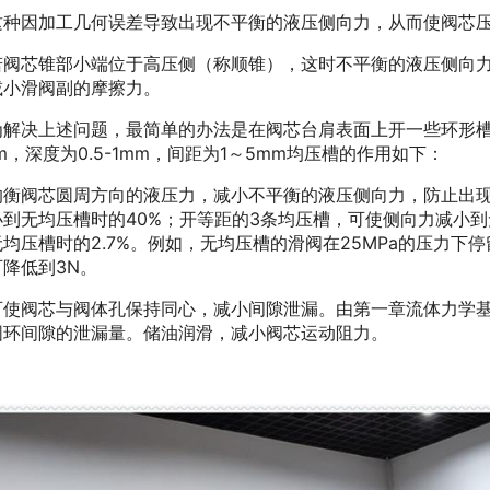
因加工几何误差导致出现不平衡的液压侧向力，从而使阀芯压
芯锥部小端位于高压侧（称顺锥），这时不平衡的液压侧向力
减小滑阀副的摩擦力。
决上述问题，最简单的办法是在阀芯台肩表面上开一些环形槽，
mm，深度为0.5-1mm，间距为1～5mm均压槽的作用如下：
阀芯圆周方向的液压力，减小不平衡的液压侧向力，防止出现
小到无均压槽时的40%；开等距的3条均压槽，可使侧向力减小到
均压槽时的2.7%。例如，无均压槽的滑阀在25MPa的压力下停
降低到3N。
阀芯与阀体孔保持同心，减小间隙泄漏。由第一章流体力学基
圆环间隙的泄漏量。储油润滑，减小阀芯运动阻力。