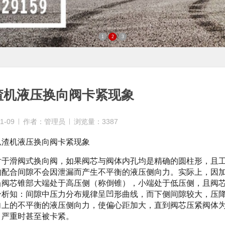
1
2
3
渣机液压换向阀卡紧现象
1-09
作者：管理员
浏览量：3387
机液压换向阀卡紧现象
滑阀式换向阀，如果阀芯与阀体内孔均是精确的圆柱形，且工
的配合间隙不会因泄漏而产生不平衡的液压侧向力。实际上，因
当阀芯锥部大端处于高压侧（称倒锥），小端处于低压侧，且阀
分析知：间隙中压力分布规律呈凹形曲线，而下侧间隙较大，压
向上的不平衡的液压侧向力，使偏心距加大，直到阀芯压紧阀体
，严重时甚至被卡紧。