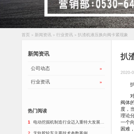
首页
新闻资讯
行业资讯
扒渣机液压换向阀卡紧现象
>
>
>
履带扒渣机
新闻资讯
扒
公司动态
»
2020-0
行业资讯
»
扒渣
对于
阀体
度，
热门阅读
理论
一个
1
电动挖掘机制造行业迈入重特大发展趋
困难
势
2
无轨胶轮车主要技术参数案例