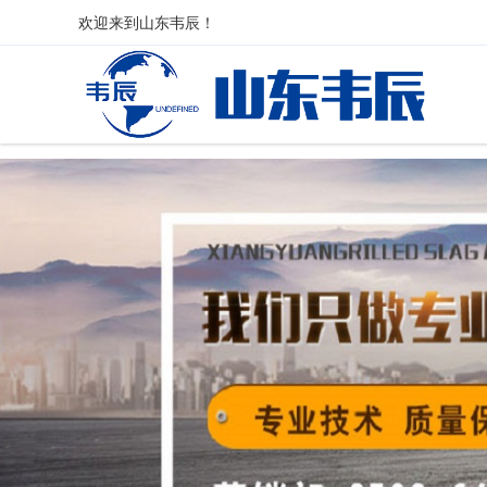
欢迎来到
山东韦辰
！