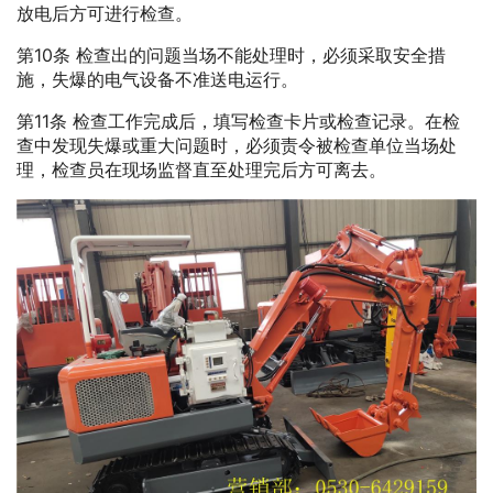
放电后方可进行检查。
第10条 检查出的问题当场不能处理时，必须采取安全措
施，失爆的电气设备不准送电运行。
第11条 检查工作完成后，填写检查卡片或检查记录。在检
查中发现失爆或重大问题时，必须责令被检查单位当场处
理，检查员在现场监督直至处理完后方可离去。