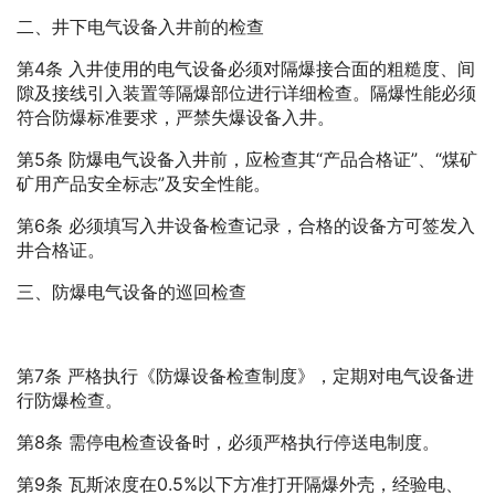
二、井下电气设备入井前的检查
第4条 入井使用的电气设备必须对隔爆接合面的粗糙度、间
隙及接线引入装置等隔爆部位进行详细检查。隔爆性能必须
符合防爆标准要求，严禁失爆设备入井。
第5条 防爆电气设备入井前，应检查其“产品合格证”、“煤矿
矿用产品安全标志”及安全性能。
第6条 必须填写入井设备检查记录，合格的设备方可签发入
井合格证。
三、防爆电气设备的巡回检查
第7条 严格执行《防爆设备检查制度》，定期对电气设备进
行防爆检查。
第8条 需停电检查设备时，必须严格执行停送电制度。
第9条 瓦斯浓度在0.5%以下方准打开隔爆外壳，经验电、