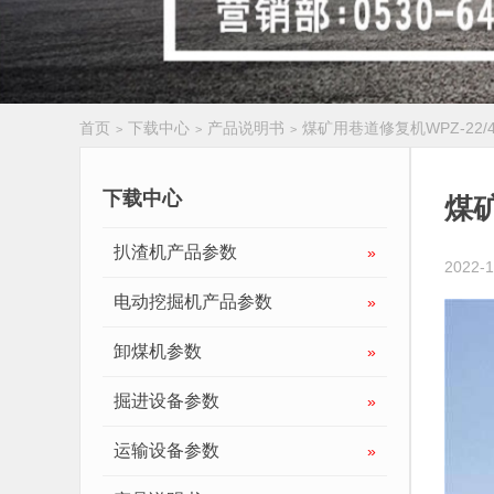
首页
下载中心
产品说明书
煤矿用巷道修复机WPZ-22/40
>
>
>
履带扒渣机
下载中心
煤矿
扒渣机产品参数
»
2022-1
电动挖掘机产品参数
»
卸煤机参数
»
掘进设备参数
»
运输设备参数
»