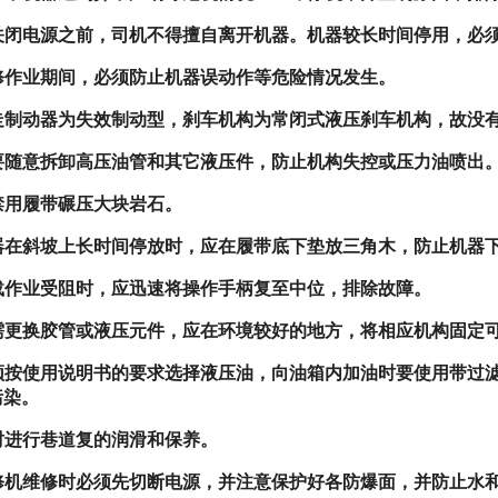
关闭电源之前，司机不得擅自离开机器。机器较长时间停用，必
修作业期间，必须防止机器误动作等危险情况发生。
走制动器为失效制动型，刹车机构为常闭式液压刹车机构，故没
要随意拆卸高压油管和其它液压件，防止机构失控或压力油喷出
禁用履带碾压大块岩石。
器在斜坡上长时间停放时，应在履带底下垫放三角木，防止机器
载作业受阻时，应迅速将操作手柄复至中位，排除故障。
需更换胶管或液压元件，应在环境较好的地方，将相应机构固定
须按使用说明书的要求选择液压油，向油箱内加油时要使用带过
污染。
时进行巷道复的润滑和保养。
修机维修时必须先切断电源，并注意保护好各防爆面，并防止水