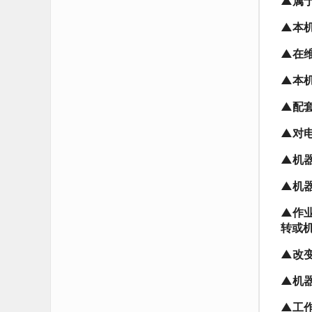
▲属
▲本
▲在
▲本
▲配
▲对
▲机
▲机
▲作
转或
▲改
▲机
▲工