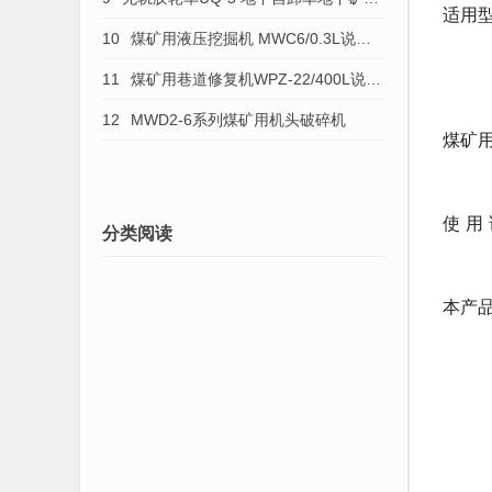
适用型号
无轨轮胎式运矿车
10
煤矿用液压挖掘机 MWC6/0.3L说明
WP
书
11
煤矿用巷道修复机WPZ-22/400L说明
书WPZ-30/600L（中）
12
MWD2-6系列煤矿用机头破碎机
煤矿
使 用 
分类阅读
本产品
GB/
MT
MT/
Q/