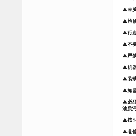
▲未
▲检
▲行
▲不
▲严
▲机
▲装
▲如
▲必
油质
▲按
▲巷