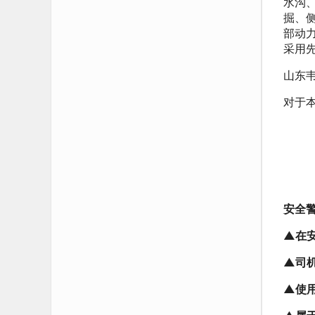
水沟
掘、
部动
采用
山东
对于
安全
▲在
▲司
▲使