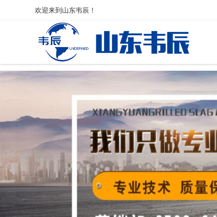
欢迎来到
山东韦辰
！