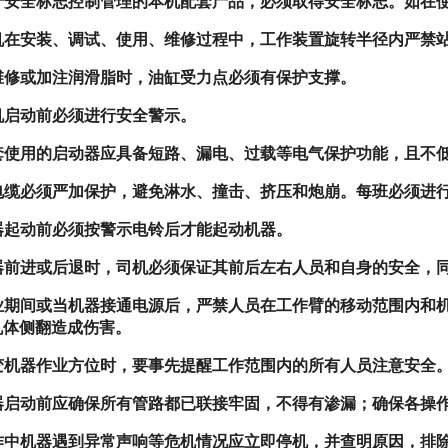
于安全标志控制管理的本机配套产品，必须取得安全标志。如在
机在安装、调试、使用、维修过程中，工作装置旋转半径内严禁
维修或加注润滑脂时，油缸受力点必须有保护支撑。
机启动前必须进行安全警示。
套使用的启动器应具备短路、漏电、过载等电气保护功能，且不
电缆必须严加保护，避免淋水、撞击、挤压和炮崩。每班必须进
器起动前必须按警示电铃后才能起动机器。
器前进或后退时，司机必须保证其前后左右人员和自身的安全，
业期间或当机器接通电源后，严禁人员在工作臂的移动范围内和
机体侧翻造成伤害。
变机器作业方位时，要事先提醒工作范围内的所有人员注意安全
器启动前应确保所有管路都已联接牢固，不得有渗漏；确保各操
作中机器遇到异常声响等危机情况应立即停机，并查明原因，排