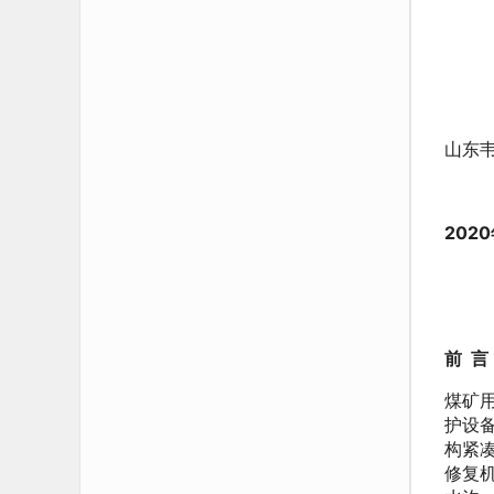
山东
202
前
言
煤矿
护设备
构紧
修复