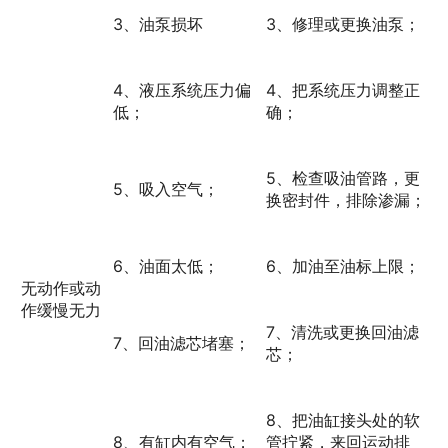
3、油泵损坏
3、修理或更换油泵；
4、液压系统压力偏
4、把系统压力调整正
低；
确；
5、检查吸油管路，更
5、吸入空气；
换密封件，排除渗漏；
6、油面太低；
6、加油至油标上限；
无动作或动
作缓慢无力
7、清洗或更换回油滤
7、回油滤芯堵塞；
芯；
8、把油缸接头处的软
8、有缸内有空气；
管拧紧，来回运动排