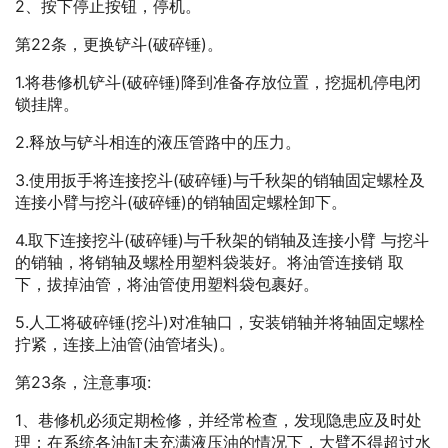
2、按下停止按钮，停机。
第22条，更换铲斗(破碎锤)。
1.将巷修机铲斗(破碎锤)降到准备存放位置，挖掘机停电闭
锁挂牌。
2.释放与铲斗相连的液压管路中的压力。
3.使用扳手将连接挖斗(破碎锤)与千秋架的销轴固定螺栓及
连接小臂与挖斗(破碎锤)的销轴固定螺栓卸下。
4.取下连接挖斗(破碎锤)与千秋架的销轴及连接小臂 与挖斗
的销轴，将销轴及螺栓用塑料袋装好。将油管连接销 取
下，拔掉油管，将油管使用塑料袋包裹好。
5.人工将破碎锤(挖斗)对准轴口，安装销轴并将轴固定螺栓
拧紧，连接上油管(油管堵头)。
第23条，注意事项:
1、巷修机必须定期检修，并经常检查，发现隐患应及时处
理；在系统各油缸未充满液压油的情况下，大臂不得超过水