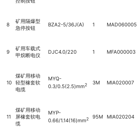
控制按钮
矿用隔爆型
8
BZA2-5/36J(A)
1
MAD060005
急停按钮
矿用车载式
9
DJC4.0/220
1
MFA000003
甲烷断电仪
煤矿用移动
MYQ-
10
轻型橡套软
3M
MIA020007
2
0.3/0.5(2.5)mm
电缆
煤矿用移动
MYP-
11
屏橡套软电
95M
MIA020204
2
0.66/1.14(16)mm
缆