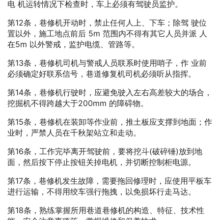
电 机运转情况下检查时，车上必须有驾驶员监护。
第12条，巷修机开动时，禁止任何人上、下车；除驾 驶位
置以外，施工地点前后 5m 范围内不得有其它人员并派 人
在5m 以外警戒，监护电缆、管路等。
第13条，巷修机司机与警戒人员联系时使用哨子，作 业前
必须确定好联系信号，巷道修复机司机必须听从指挥。
第14条，巷修机行驶时，应避免驶入左右高差较大的场合，
挖掘机不得跨越大于200mm 的障碍物。
第15条，巷修机在装卸等作业前，推土板应支撑到地面；作
业时，严禁人员在千秋架站立和走动。
第16条，工作完毕离开驾驶前，要将挖斗(破碎锤)放到地
面，然后按下停止按钮关掉电机，并切断控制柜电源。
第17条，巷修机发生故障，需要拖回修理时，应使用平板车
进行运输，不得用绞车强行拖拽，以免损坏行走马达。
第18条，熟练掌握所用巷道巷修机的构造、特征、技术性