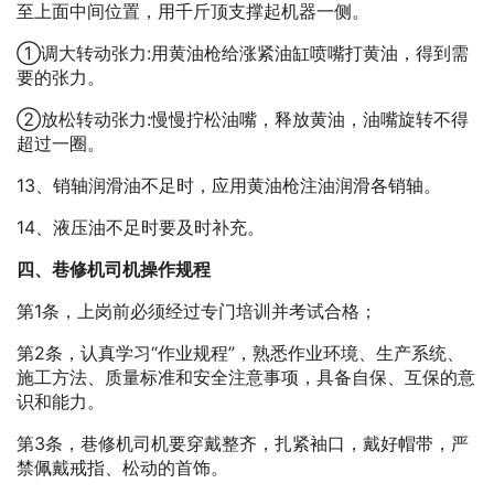
至上面中间位置，用千斤顶支撑起机器一侧。
①调大转动张力:用黄油枪给涨紧油缸喷嘴打黄油，得到需
要的张力。
②放松转动张力:慢慢拧松油嘴，释放黄油，油嘴旋转不得
超过一圈。
13、销轴润滑油不足时，应用黄油枪注油润滑各销轴。
14、液压油不足时要及时补充。
四、巷修机司机操作规程
第1条，上岗前必须经过专门培训并考试合格；
第2条，认真学习“作业规程”，熟悉作业环境、生产系统、
施工方法、质量标准和安全注意事项，具备自保、互保的意
识和能力。
第3条，巷修机司机要穿戴整齐，扎紧袖口，戴好帽带，严
禁佩戴戒指、松动的首饰。