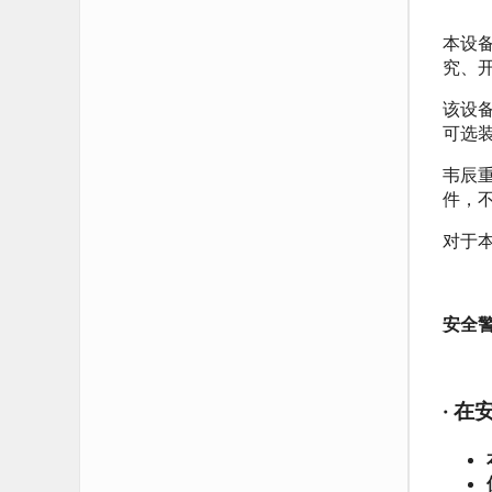
本设
究、
该设
可选
韦辰
件，
对于
安全
·
在