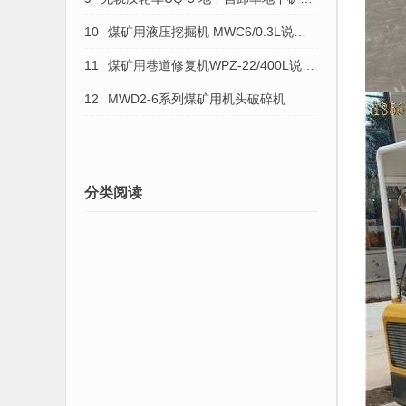
无轨轮胎式运矿车
10
煤矿用液压挖掘机 MWC6/0.3L说明
书
11
煤矿用巷道修复机WPZ-22/400L说明
书WPZ-30/600L（中）
12
MWD2-6系列煤矿用机头破碎机
分类阅读