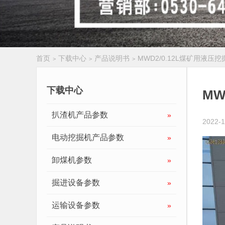
首页
下载中心
产品说明书
MWD2/0.12L煤矿用液压
>
>
>
履带扒渣机
下载中心
MW
扒渣机产品参数
»
2022-1
电动挖掘机产品参数
»
卸煤机参数
»
掘进设备参数
»
运输设备参数
»