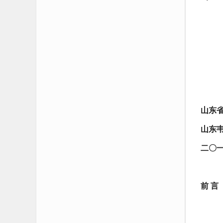
山东
山东
二〇
前
言