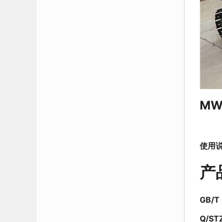
MW
使用
产
GB/
Q/ST