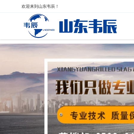
欢迎来到
山东韦辰
！