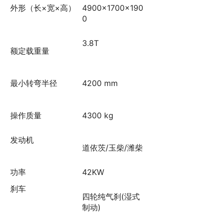
外形（长×宽×高）
4900×1700×190
0
3.8T
额定载重量
最小转弯半径
4200 mm
操作质量
4300 kg
发动机
道依茨/玉柴/潍柴
功率
42KW
刹车
四轮纯气刹(湿式
制动)