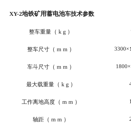
地铁矿用蓄电池
XY-2
车技术参数
（
kg
）
整车重量
3300
×
（
mm
）
整车尺寸
1800
×
（
mm
）
车斗尺寸
（
kg
）
最大载重量
（
mm
）
工作离地高度
（
mm
）
轴距