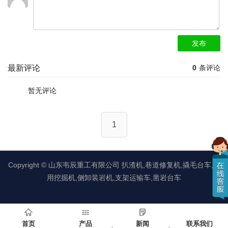
发布
最新评论
0
条评论
暂无评论
1
Copyright ©
山东韦辰重工有限公司
扒渣机,巷道修复机,撬毛台车,矿
用挖掘机,侧卸装岩机,支架运输车,凿岩台车
首页
产品
新闻
联系我们