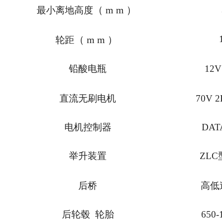
（
mm
）
最小离地高度
（
mm
）
轮距
铅酸电瓶
12V
直流无刷电机
70V 2
电机控制器
DAT
举升装置
ZLC
后桥
高低
后轮毂 轮胎
650-