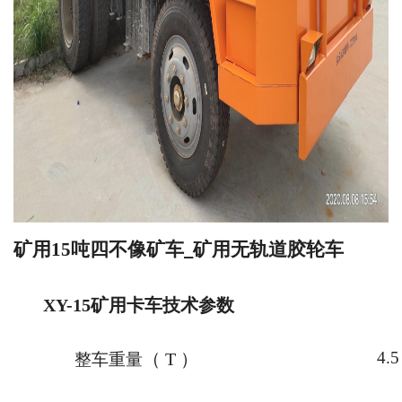
矿用
15
吨四不像矿车
矿用无轨道胶轮车
_
XY-15
矿用卡车技术参数
4.5
（
T
）
整车重量