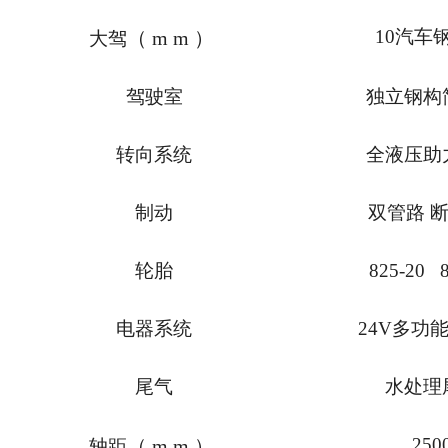
10
汽车
（
mm
）
大驾
驾驶室
独立钢构
转向系统
全液压助
制动
双管路 
轮胎
825-20 8
电器系统
24V
多功
尾气
水处理
250
（
mm
）
轴距