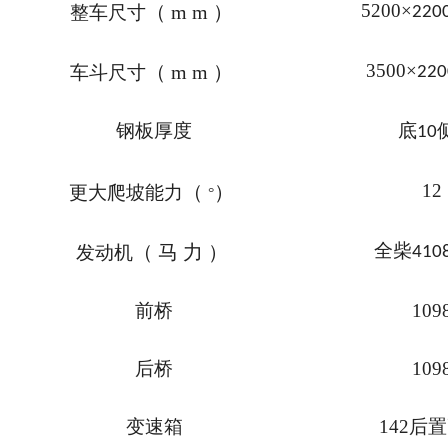
5200
×
（
mm
）
整车尺寸
220
3500
×
（
mm
）
车斗尺寸
220
钢板厚度
底
10
12
（
）
更大爬坡能力
°
全柴
（
马力
）
发动机
410
前桥
109
后桥
109
变速箱
142
后置