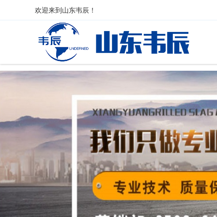
欢迎来到
山东韦辰
！