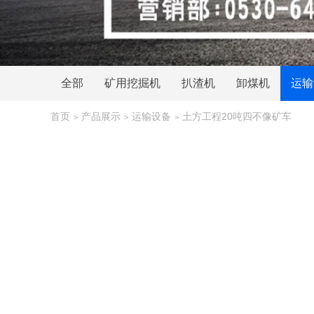
全部
矿用挖掘机
扒渣机
卸煤机
运输
履带扒渣机
首页
产品展示
运输设备
土方工程20吨四不像矿车
>
>
>