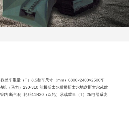
整车重量（T）8.5整车尺寸（mm）6800×2400×2500车
6发动机（马力）290-310 前桥斯太尔后桥斯太尔地盘斯太尔或欧
路 断气刹 轮胎11R20（双轮）承载重量（T）25电器系统