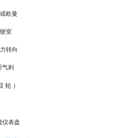
或欧曼
驶室
力转向
断气刹
双轮
）
5
能仪表盘