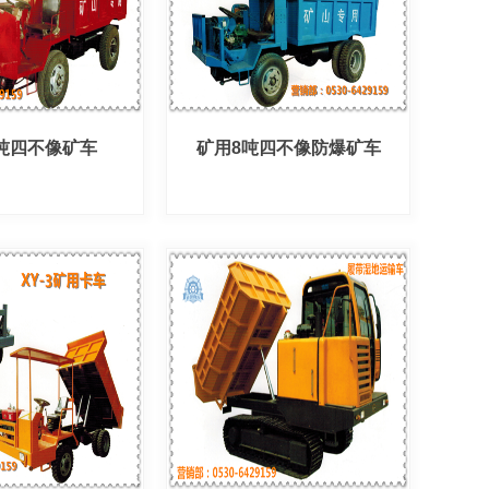
吨四不像矿车
矿用8吨四不像防爆矿车