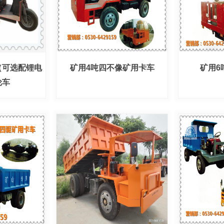
（可选配锂电
矿用4吨四不像矿用卡车
矿用6
轮车