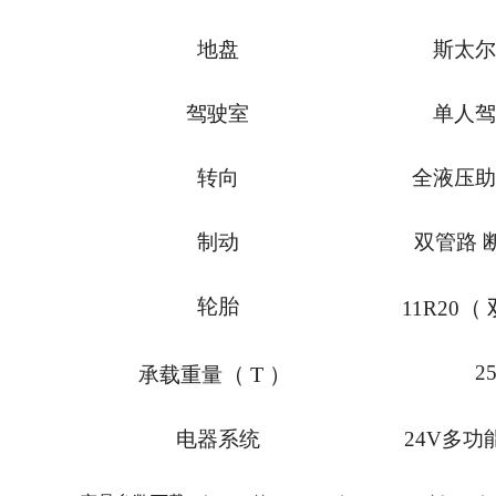
地盘
斯太尔
驾驶室
单人驾
转向
全液压助
制动
双管路 
轮胎
（
11R20
2
（
T
）
承载重量
电器系统
24V
多功