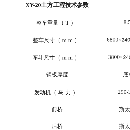
土方工程
XY-20
技术参数
8.
（
T
）
整车重量
6800
×
（
mm
）
整车尺寸
24
3800
×
（
mm
）
车斗尺寸
24
钢板厚度
底
290-
（
马力
）
发动机
前桥
斯太
后桥
斯太