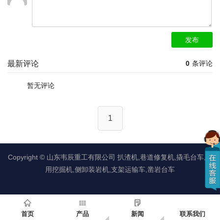
发布
最新评论
0
条评论
暂无评论
1
Copyright ©
山东韦辰重工有限公司
扒渣机,巷道修复机,撬毛台车,矿
用挖掘机,侧卸装岩机,支架运输车,凿岩台车
首页
产品
新闻
联系我们