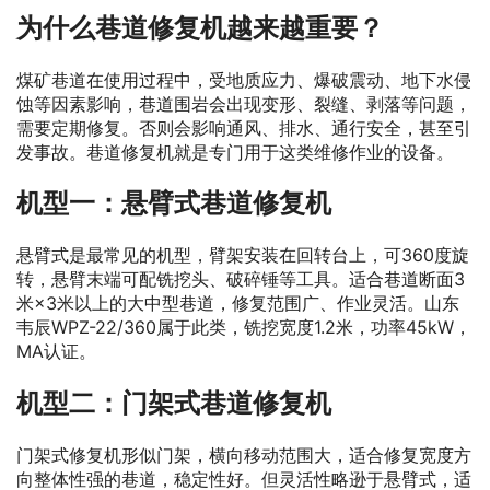
为什么巷道修复机越来越重要？
煤矿巷道在使用过程中，受地质应力、爆破震动、地下水侵
蚀等因素影响，巷道围岩会出现变形、裂缝、剥落等问题，
需要定期修复。否则会影响通风、排水、通行安全，甚至引
发事故。巷道修复机就是专门用于这类维修作业的设备。
机型一：悬臂式巷道修复机
悬臂式是最常见的机型，臂架安装在回转台上，可360度旋
转，悬臂末端可配铣挖头、破碎锤等工具。适合巷道断面3
米×3米以上的大中型巷道，修复范围广、作业灵活。山东
韦辰WPZ-22/360属于此类，铣挖宽度1.2米，功率45kW，
MA认证。
机型二：门架式巷道修复机
门架式修复机形似门架，横向移动范围大，适合修复宽度方
向整体性强的巷道，稳定性好。但灵活性略逊于悬臂式，适