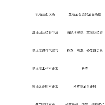
机油油面太高
放油至合适的油面高度
燃油回油歧管节流
清除堵塞物、重装该歧管
增压器进排气漏气
检查、清洗、修复或更换
增压器工作不正常
检查
喷油泵正时不正常
检查喷油泵正时
气门间隙不准
检查推杆、弹簧、调整气门