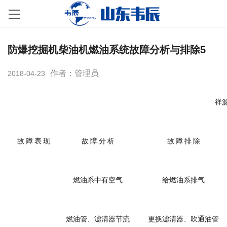
防爆挖掘机柴油机燃油系统故障分析与排除5
作者：管理员
2018-04-23
祥
故 障 表 现
故 障 分 析
故 障 排 除
燃油系中有空气
给燃油系排气
燃油管、滤清器节流
更换滤清器、吹通油管