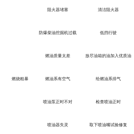
阻火器堵塞
清洁阻火器
防爆柴油挖掘机
过载
低挡行驶
燃油质量太差
放尽油箱的油加入优质油
燃烧粗暴
燃油系有空气
给燃油系排气
喷油泵正时不对
检查喷油正时
喷油器失灵
取下喷油嘴试验修复