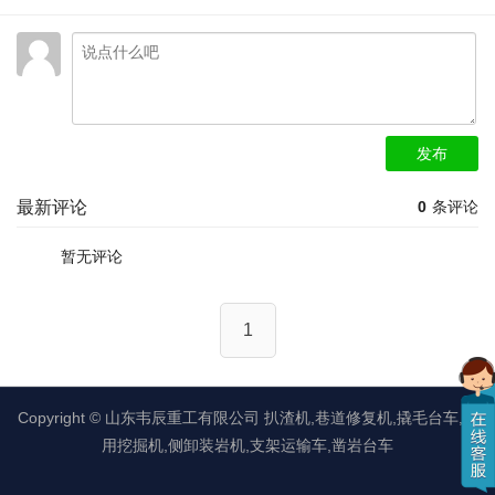
发布
最新评论
0
条评论
暂无评论
1
Copyright ©
山东韦辰重工有限公司
扒渣机,巷道修复机,撬毛台车,矿
用挖掘机,侧卸装岩机,支架运输车,凿岩台车