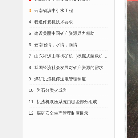
3
云南省滇中引水工程
4
巷道修复机技术要求
5
建设美丽中国矿产资源鼎力相助
6
云南省情，水情，雨情
7
山东祥源山客扒矿机（挖掘式装载机）
的维护保养
8
我国经济社会发展对矿产资源的需求
9
煤矿扒渣机停送电管理制度
10
岩石分类火成岩
11
扒渣机液压系统由哪些部分组成
12
煤矿安全生产管理制度目录