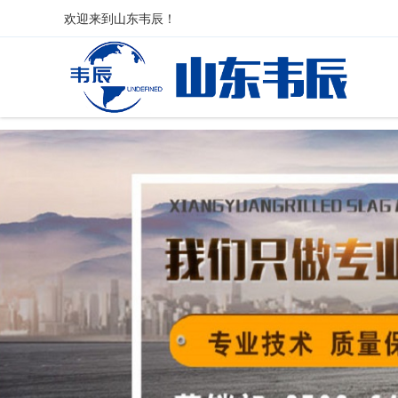
欢迎来到
山东韦辰
！