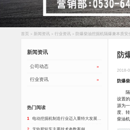
首页
新闻资讯
行业资讯
防爆柴油挖掘机隔爆兼本质安
>
>
>
履带扒渣机
新闻资讯
防
公司动态
»
2018-0
行业资讯
»
防爆
柴
隔爆
设置的
源为一
热门阅读
度、转
1
电动挖掘机制造行业迈入重特大发展趋
柴油机
势
2
无轨胶轮车主要技术参数案例