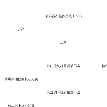
节温器不起作用或工作不
升高
正常
油门控制杆系调节不当
检
防爆柴油挖掘机
在无负
高速调节螺钉位置不当
荷工况下达不到额