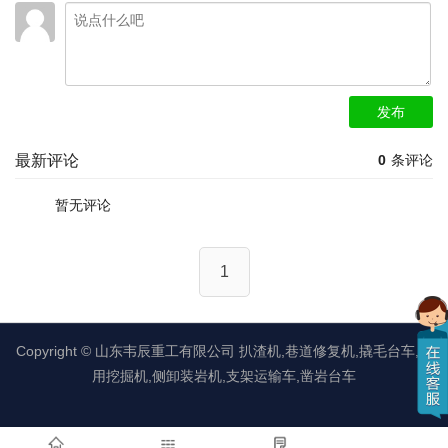
发布
最新评论
0
条评论
暂无评论
1
Copyright ©
山东韦辰重工有限公司
扒渣机,巷道修复机,撬毛台车,矿
用挖掘机,侧卸装岩机,支架运输车,凿岩台车