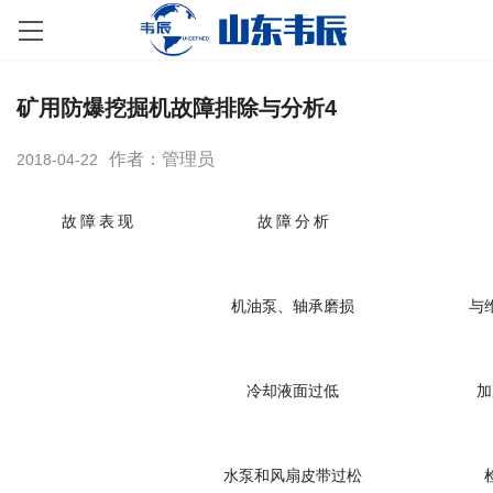
矿用防爆挖掘机故障排除与分析4
作者：管理员
2018-04-22
故 障 表 现
故 障 分 析
机油泵、轴承磨损
与
冷却液面过低
加
水泵和风扇皮带过松