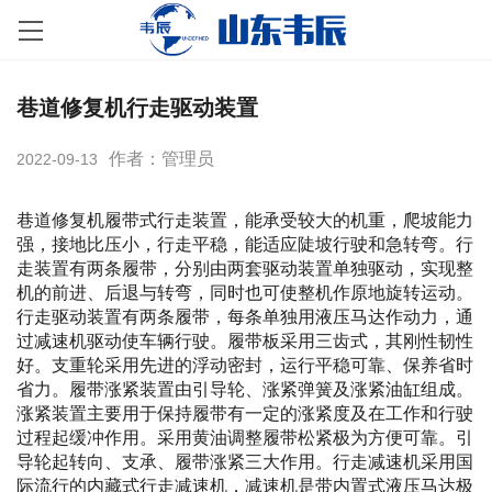
巷道修复机行走驱动装置
作者：管理员
2022-09-13
巷道修复机履带式行走装置，能承受较大的机重，爬坡能力
强，接地比压小，行走平稳，能适应陡坡行驶和急转弯。行
走装置有两条履带，分别由两套驱动装置单独驱动，实现整
机的前进、后退与转弯，同时也可使整机作原地旋转运动。
行走驱动装置有两条履带，每条单独用液压马达作动力，通
过减速机驱动使车辆行驶。履带板采用三齿式，其刚性韧性
好。支重轮采用先进的浮动密封，运行平稳可靠、保养省时
省力。履带涨紧装置由引导轮、涨紧弹簧及涨紧油缸组成。
涨紧装置主要用于保持履带有一定的涨紧度及在工作和行驶
过程起缓冲作用。采用黄油调整履带松紧极为方便可靠。引
导轮起转向、支承、履带涨紧三大作用。行走减速机采用国
际流行的内藏式行走减速机，减速机是带内置式液压马达极