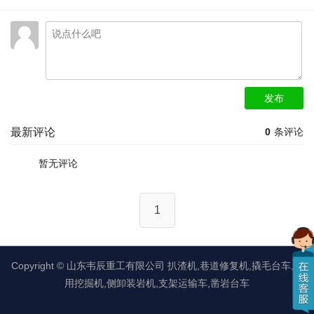
发布
最新评论
0
条评论
暂无评论
1
Copyright ©
山东韦辰重工有限公司
扒渣机,巷道修复机,撬毛台车,矿
用挖掘机,侧卸装岩机,支架运输车,凿岩台车