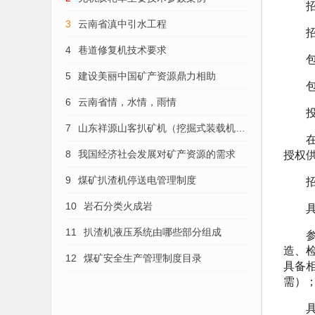
招
3
云南省滇中引水工程
招标
4
巷道修复机技术要求
包号
5
建设美丽中国矿产资源鼎力相助
包一 
6
云南省情，水情，雨情
投标
7
山东祥源山客扒矿机（挖掘式装载机）
在中
授权
的维护保养
8
我国经济社会发展对矿产资源的需求
招标
9
煤矿扒渣机停送电管理制度
10
岩石分类火成岩
具有
11
扒渣机液压系统由哪些部分组成
参加
造、
12
煤矿安全生产管理制度目录
具备
需）
具有