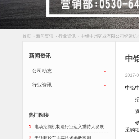
首页
新闻资讯
行业资讯
中铝中州矿业有限公司铲运机
>
>
>
履带扒渣机
新闻资讯
中
公司动态
»
2017-0
行业资讯
»
中铝
招标
资金
热门阅读
受中
1
电动挖掘机制造行业迈入重特大发展趋
采购
势
2
无轨胶轮车主要技术参数案例