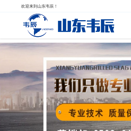
欢迎来到
山东韦辰
！