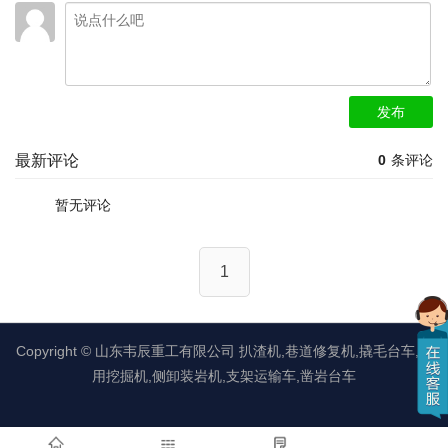
发布
最新评论
0
条评论
暂无评论
1
Copyright ©
山东韦辰重工有限公司
扒渣机,巷道修复机,撬毛台车,矿
用挖掘机,侧卸装岩机,支架运输车,凿岩台车