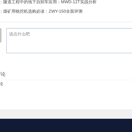
：
隧道工程中的地下自卸车应用：MWD-12T实战分析
：
煤矿用铣挖机选购必读：ZWY-150全面评测
评论
论