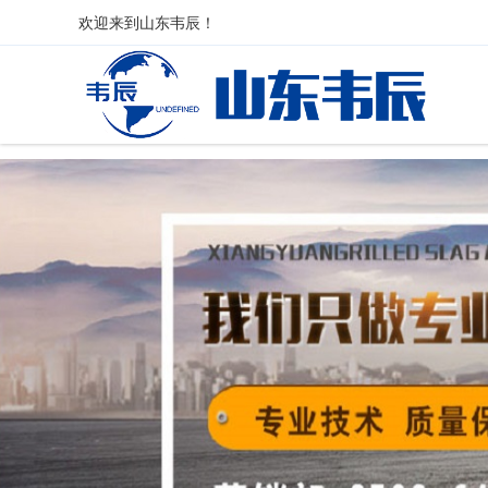
欢迎来到
山东韦辰
！