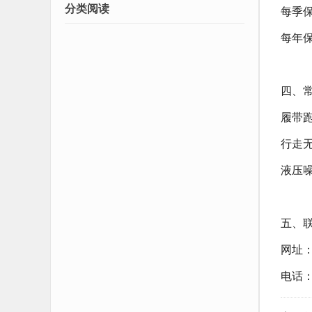
分类阅读
每季
每年
四、
履带
行走
液压
五、
网址：w
电话：1