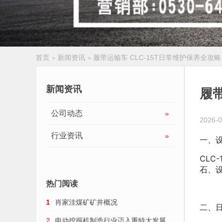
首页
新闻资讯
履带运输车 CLC-15T日常维护保养全攻略
>
>
履带扒渣机
新闻资讯
履带
公司动态
»
2026-0
行业资讯
»
一、
CL
石、
热门阅读
1
肖家洼煤矿矿井概况
二、
2
电动挖掘机制造行业迈入重特大发展趋