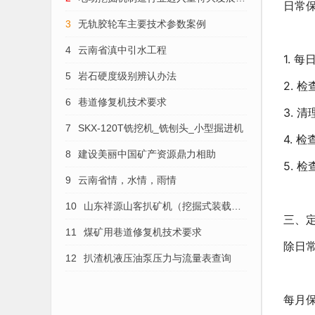
日常保
势
3
无轨胶轮车主要技术参数案例
4
云南省滇中引水工程
1. 
5
岩石硬度级别辨认办法
2. 
6
巷道修复机技术要求
3. 
7
SKX-120T铣挖机_铣刨头_小型掘进机
4. 
8
建设美丽中国矿产资源鼎力相助
5. 
9
云南省情，水情，雨情
10
山东祥源山客扒矿机（挖掘式装载
三、
机）的维护保养
11
煤矿用巷道修复机技术要求
除日
12
扒渣机液压油泵压力与流量表查询
每月