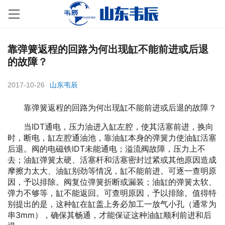
靠弹簧返程的回路为何出现缸不能前进或后退
的故障？
2017-10-26
山东韦辰
靠弹簧返程的回路为何出现缸不能前进或后退的故障？
当IDT通电，压力油进入缸左腔，使其活塞前进，换向
时，断电，缸左腔通油池，靠油缸本身的弹簧力使油缸活塞
后退。阀的电磁铁IDT未能通电；溢流阀故障，压力上不
去；油缸弹簧太硬、活塞杆和活塞密封过紧或其他原因造成
摩擦力太大、油缸别劲等情况，缸不能前进。可逐一查明原
因，予以排除。阀复位弹簧折断或漏装；油缸的弹簧太软、
弹力不够等，缸不能返回。可查明原因，予以排除。值得特
别提出的是，这种缸在缸盖上务必加工一放气小孔（通常为
串3mm），确保其畅通，才能保证这种油缸顺利前进和后