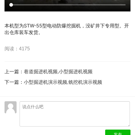
本机型为STW-55型电动防爆挖掘机，没矿井下专用型。开
出仓库装车发货。
阅读：4175
上一篇：
巷道掘进机视频,小型掘进机视频
下一篇：
小型掘进机演示视频,铣挖机演示视频
发布