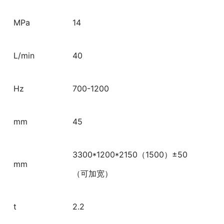
MPa
14
L/min
40
Hz
700-1200
mm
45
3300*1200*2150（1500）±50
mm
（可加宽）
t
2.2