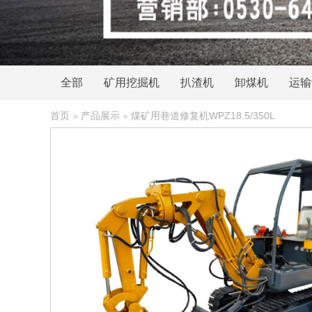
全部
矿用挖掘机
扒渣机
卸煤机
运输
履带扒渣机
首页
产品展示
煤矿用巷道修复机WPZ18.5/350L
>
>