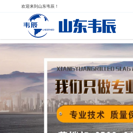
欢迎来到
山东韦辰
！