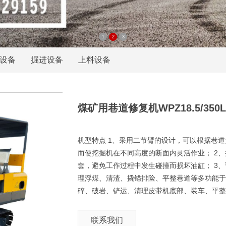
1
2
3
设备
掘进设备
上料设备
煤矿用巷道修复机WPZ18.5/350L
机型特点 1、采用二节臂的设计，可以根据巷
而使挖掘机在不同高度的断面内灵活作业； 2
套，避免工作过程中发生碰撞而损坏油缸； 3
理浮煤、清渣、撬锚排险、平整巷道等多功能于一
碎、破岩、铲运、清理皮带机底部、装车、平整
联系我们