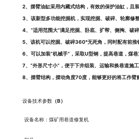
2、
摆
臂油缸采用内藏式结构，有效的保护油缸，且
3、该新型多功能
挖掘机
，实现挖掘、
破碎
、轮廓修
4、“适用范围大”满足挖掘、卧底、扩帮、侧掏、破
5、该机可以挖掘、破碎360°无死角，同时配有前
6、可以
加
装“机械手”，采取U型钢，提高巷道，煤
7、“外形尺寸小”，便于下井组装、运输和换巷道施
8、摆臂结构，摆动角度70度，能够更好的将工作
设备技术参数
（B）
设备名称：煤矿用巷道修复机