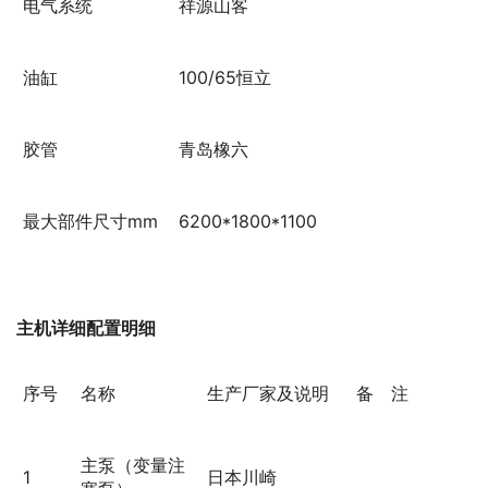
电气系统
祥源山客
油缸
100/65恒立
胶管
青岛橡六
最大部件尺寸mm
6200*1800*1100
主机
详
细配置明
细
序号
名称
生产厂家及说明
备 注
主泵（变量注
1
日本川崎