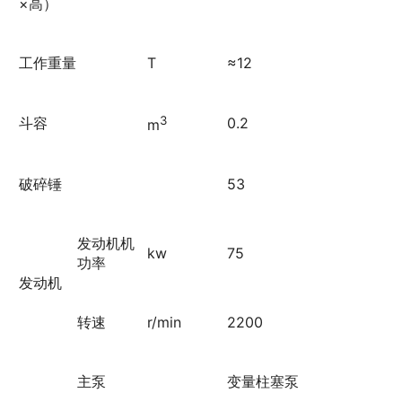
×高）
工作重量
T
≈12
3
斗容
0.2
m
破碎锤
53
发动机机
kw
75
功率
发动机
转速
r/min
2200
主泵
变量柱塞泵