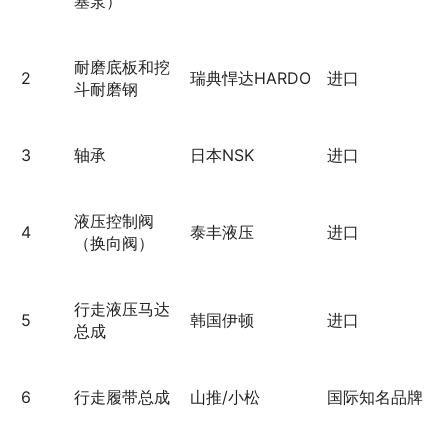
塞泵）
耐磨底板和挖
2
瑞典悍达HARDO
进口
斗耐磨钢
3
轴承
日本NSK
进口
液压控制阀
4
泰丰液压
进口
（换向阀）
行走液压马达
5
韩国伊顿
进口
总成
6
行走履带总成
山推/小松
国际知名品牌