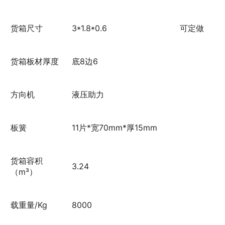
货箱尺寸
3*1.8*0.6
可定做
货箱板材厚度
底8边6
方向机
液压助力
板簧
11片*宽70mm*厚15mm
货箱容积
3.24
（m³）
载重量/Kg
8000