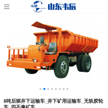
8吨后驱井下运输车_井下矿用运输车_无轨胶轮
车_四不像矿车