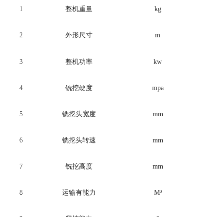
1
整机重量
kg
2
外形尺寸
m
3
整机功率
kw
4
铣挖硬度
mpa
5
铣挖头宽度
mm
6
铣挖头转速
mm
7
铣挖高度
mm
8
运输有能力
M
³