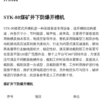
STK-80
煤矿井下防爆开槽机
STK-80
摇臂式开槽机是一种采煤巷道专用设备，该开槽机结构紧
凑，外形尺寸小，节约能源，噪声低，效率高。主要用于煤巷道四
周铣槽及抽水泵坑，电缆空架等作业。整机采用隔爆型三相异步电
动机驱动高压油泵转换为液动力。行走为内置式液压减速机，驱动
两条履带行走触地面积大，稳定性好。液压驱动截割部工作装置可
在竖直平面
度广范围作业，整个上平台可
°回转作业，方便灵
120
360
活可满足不同断面铣槽作业，截割工作时采用水雾降尘，直接深入
截割面，截割深度一次成型，且截割面平整。工作时用推铲进行地
面推平整后，推铲支撑地面进行作业。另外铣挖头可与挖斗，破碎
锤进行切换作业，此设备效率是人工作的数十倍。
煤矿井下防爆开槽机
序号
项目
单位