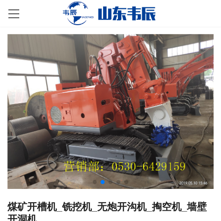
煤矿开槽机_铣挖机_无炮开沟机_掏空机_墙壁
开洞机