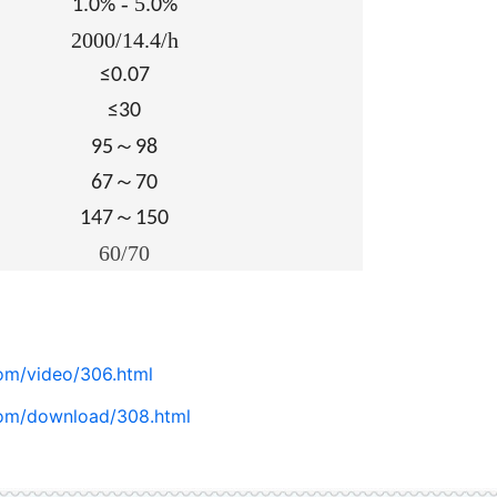
-
5
1.0%
.0%
2000/14.4/h
≤0.07
≤30
～
95
98
～
67
70
～
147
150
60/70
om/video/306.html
com/download/308.html