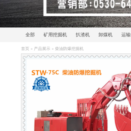
全部
矿用挖掘机
扒渣机
卸煤机
运输
电动挖掘机
首页
产品展示
柴油防爆挖掘机
>
>