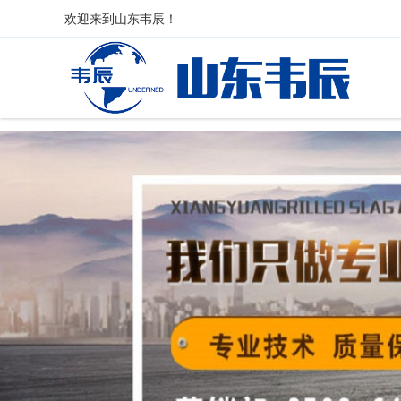
欢迎来到
山东韦辰
！