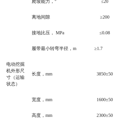
爬坡能力，°
≤
20
离地间隙
≥200
接地比压， MPa
≤0.08
履带最小转弯半径，m
≥1.7
电动挖掘
机
外形尺
长度，
mm
3
8
50±50
寸（运输
状态）
宽度，
mm
1
6
00±50
高度，
mm
2
3
00±50