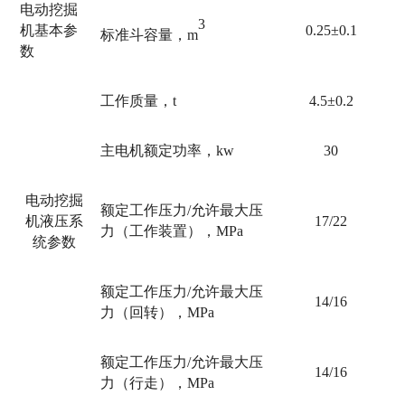
电动挖掘
3
机
基本参
0.
25
±0.
1
标准斗容量，
m
数
工作质量，t
4.5
±0.2
主电机额定功率，
kw
30
电动挖掘
额定工作压力/允许最大压
机
液压系
17
/
22
力（工作装置），MPa
统
参数
额定工作压力/允许最大压
14
/
16
力（回转），MPa
额定工作压力/允许最大压
14
/
16
力（行走），MPa