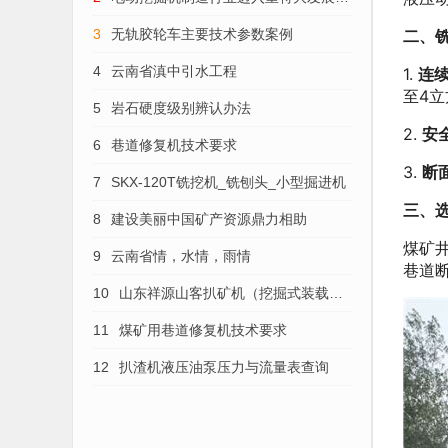
势
二、
3
无轨胶轮车主要技术参数案例
4
云南省滇中引水工程
1.
连
至4立
5
岩石硬度级别辨认办法
2.
安
6
巷道修复机技术要求
3.
断
7
SKX-120T铣挖机_铣刨头_小型掘进机
三、
8
建设美丽中国矿产资源鼎力相助
煤矿
9
云南省情，水情，雨情
巷道
10
山东祥源山客扒矿机（挖掘式装载
机）的维护保养
11
煤矿用巷道修复机技术要求
12
扒渣机液压油泵压力与流量表查询