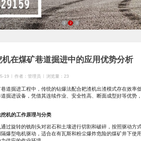
1
2
3
挖机在煤矿巷道掘进中的应用优势分析
5-19
作者：管理员
浏览量：23
矿巷道掘进工程中，传统的钻爆法配合耙渣机出渣模式存在效率
巷道掘进设备，凭借其连续作业、安全性高、断面成型好等优势
铣挖机的工作原理与分类
机通过旋转的铣削头对岩石和土壤进行切割和破碎，按照驱动方
用隔爆型电机驱动，适合在有瓦斯和粉尘爆炸危险的煤矿井下使
动力供应的作业环境。