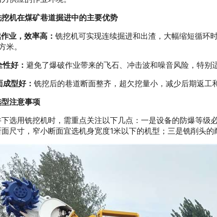
铣挖机在煤矿巷道掘进中的主要优势
续作业，效率高：
铣挖机可实现连续掘进和出渣，大幅缩短循环时
方米。
全性好：
避免了爆破作业带来的飞石、冲击波和噪音风险，特别
面成型好：
铣挖后的巷道断面整齐，超欠挖量小，减少后期返工
选型注意事项
井下选用铣挖机时，需重点关注以下几点：一是设备的防爆等级
断面尺寸，窄小断面宜选机身宽度1米以下的机型；三是铣削头的