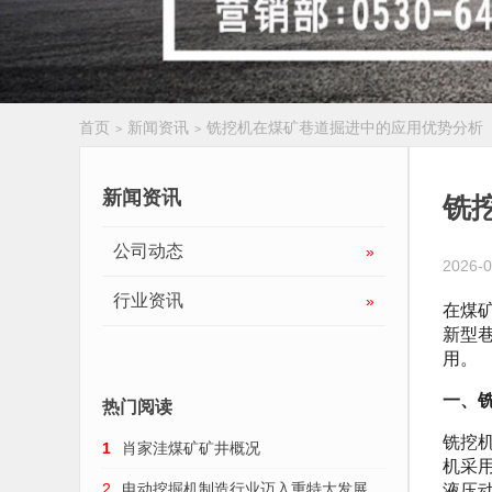
首页
新闻资讯
铣挖机在煤矿巷道掘进中的应用优势分析
>
>
履带扒渣机
新闻资讯
铣
公司动态
»
2026-0
行业资讯
»
在煤
新型
用。
一、
热门阅读
铣挖
1
肖家洼煤矿矿井概况
机采
液压
2
电动挖掘机制造行业迈入重特大发展趋