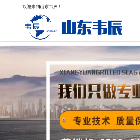
欢迎来到
山东韦辰
！