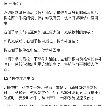
拉正到位；
继续联动举升油缸和转斗油缸，将铲斗举升到卸载高度后，
将这两个手柄闭锁，停在卸载高度，使举升臂和铲斗座固
定；
右侧手柄向前推至侧卸油缸更大值，完成物料的卸载；
卸载完成后，右侧手柄向后拉，将铲斗复位；
将右侧手柄停在中位，使铲斗固定；
中间手柄向后拉，下降举升油缸，左侧手柄向前推伸长转斗
油缸，使转斗油缸和举升油缸联动，将铲斗放平到插入位
置。
1.2.4操作注意事项
a.操作时，动作要干净、平稳、准确，当油缸或铲斗到位
时，手柄松开，使阀复零位，油缸活塞伸缩到更大（最小）
位置时，要及时松手，防止产生冲击和系统溢流发热；