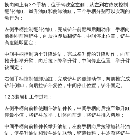
换向阀上有3个手柄，位于驾驶室左侧，从左到右依次控制
翻斗油缸、举升油缸和侧卸油缸，三个手柄分别可以实现的
动作为：
左侧手柄控制翻斗油缸，完成铲斗前翻和后翻动作，手柄向
前推即前翻铲斗，向后拉即后翻铲斗，中间停止位置，铲斗
高度随即固定；
中间手柄控制两个升降油缸，完成举升臂的升降动作，向前
推升起举升臂，向后拉下降举升臂，中间停止位置，举升臂
被固定；
右侧手柄控制侧卸油缸，完成铲斗的侧卸动作，向前推完成
铲斗侧卸，向后拉铲斗复位，中间停止位置，铲斗固定。
1.2.3装岩机工作过程：
左侧手柄向前推使翻斗油缸伸长，中间手柄向后拉至举升缸
停最小值，将铲斗放平，机体向前走，将铲斗推入料堆；
中间手柄向前推伸长举升油缸，左侧手柄向后拉缩短转斗油
缸，使举升油缸和转斗油缸联动，铲装物料，并逐渐将铲斗