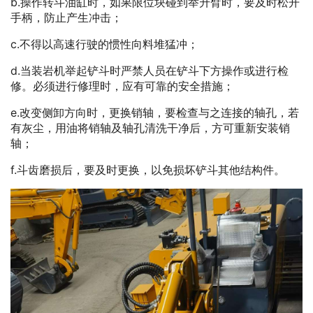
b.操作转斗油缸时，如果限位块碰到举升臂时，要及时松开
手柄，防止产生冲击；
c.不得以高速行驶的惯性向料堆猛冲；
d.当装岩机举起铲斗时严禁人员在铲斗下方操作或进行检
修。必须进行修理时，应有可靠的安全措施；
e.改变侧卸方向时，更换销轴，要检查与之连接的轴孔，若
有灰尘，用油将销轴及轴孔清洗干净后，方可重新安装销
轴；
f.斗齿磨损后，要及时更换，以免损坏铲斗其他结构件。