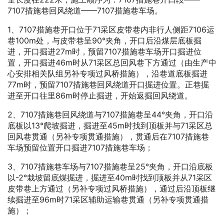
7107措施巷回风绕道——7107措施巷车场。
1、7107措施巷开口位于71采区皮带巷内非行人侧距7106运
巷100m处，与皮带巷呈90°夹角，开口后沿煤层底板掘
进，开口掘进27m时，预留7107措施巷车场开口掘进位
置，开口掘进46m时从71采区总回风巷下方通过（由生产中
心安排相关队组另补专项过风桥措施），沿巷道底板掘进
77m时，预留7107措施巷回风绕道开口掘进位置。正巷掘
进至开口往里86m时停止掘进，开始返掘回风绕道。
2、7107措施巷回风绕道与7107措施巷呈44°夹角，开口沿
底板以13°爬坡掘进，掘进至45m时找到顶板并与71采区总
回风巷贯通（另补专项贯通措施），贯通后在7107措施巷
车场预留位置开口掘进7107措施巷车场；
3、7107措施巷车场与7107措施巷呈25°夹角，开口沿底板
以-2°栽坡留底煤掘进，掘进至40m时找到顶板并从71采区
皮带巷上方通过（另补专项过风桥措施），通过后沿顶板继
续掘进至96m时71采区辅助运输巷贯通（另补专项贯通措
施）；