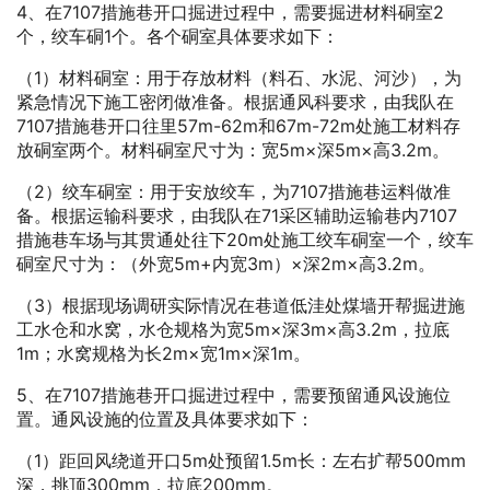
4、在7107措施巷开口掘进过程中，需要掘进材料硐室2
个，绞车硐1个。各个硐室具体要求如下：
（1）材料硐室：用于存放材料（料石、水泥、河沙），为
紧急情况下施工密闭做准备。根据通风科要求，由我队在
7107措施巷开口往里57m-62m和67m-72m处施工材料存
放硐室两个。材料硐室尺寸为：宽5m×深5m×高3.2m。
（2）绞车硐室：用于安放绞车，为7107措施巷运料做准
备。根据运输科要求，由我队在71采区辅助运输巷内7107
措施巷车场与其贯通处往下20m处施工绞车硐室一个，绞车
硐室尺寸为：（外宽5m+内宽3m）×深2m×高3.2m。
（3）根据现场调研实际情况在巷道低洼处煤墙开帮掘进施
工水仓和水窝，水仓规格为宽5m×深3m×高3.2m，拉底
1m；水窝规格为长2m×宽1m×深1m。
5、在7107措施巷开口掘进过程中，需要预留通风设施位
置。通风设施的位置及具体要求如下：
（1）距回风绕道开口5m处预留1.5m长：左右扩帮500mm
深，挑顶300mm，拉底200mm。