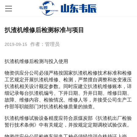
扒渣机维修后检测标准与项目
作者：管理员
2019-09-15
扒渣机维修后检测与投入使用
物资供应分公司必须严格按国家扒渣机检修技术标准和检修
工艺规定开展扒渣机维修、检测，严禁擅自调整和改变液压
扒渣机相关设计额定参数。同时应建立扒渣机维修账本，详
细记录每台扒渣机编号、下井日期、升井日期、维修日期、
故障、维修内容、检验情况、维修人等，并接受公司生产工
作部等职能部门对扒渣机检修质量的抽查。
扒渣机维修试验设备精度应符合原煤炭部《扒渣机出厂检验
暂行技术条例》中有关规定，并按规定定期调校试验仪表。
物资供应分公司检修车间各工种必须经培训合格持证上岗，