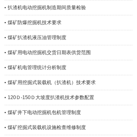
扒渣机电动挖掘机制造期间质量检验
煤矿防爆挖掘机技术要求
煤矿扒渣机液压油管理制度
煤矿用电动挖掘机交货日期表供货范围
煤矿机电管理统计分析制度
煤矿用挖掘式装载机（扒渣机）技术要求
120Ｄ-150Ｄ大坡度扒渣机技术参数配置
煤矿井下电动挖掘机包机管理制度
煤矿挖掘式装载机设施检查维修制度