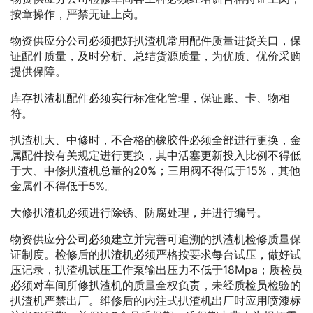
按章操作，严禁无证上岗。
物资供应分公司必须把好扒渣机常用配件质量进货关口，保
证配件质量，及时分析、总结货源质量，为优质、优价采购
提供保障。
库存扒渣机配件必须实行标准化管理，保证账、卡、物相
符。
扒渣机大、中修时，不合格的橡胶件必须全部进行更换，金
属配件按有关规定进行更换，其中活塞更新投入比例不得低
于大、中修扒渣机总量的20%；三用阀不得低于15%，其他
金属件不得低于5%。
大修扒渣机必须进行除锈、防腐处理，并进行编号。
物资供应分公司必须建立并完善可追溯的扒渣机检修质量保
证制度。检修后的扒渣机必须严格按要求每台试压，做好试
压记录，扒渣机试压工作泵输出压力不低于18Mpa；质检员
必须对车间所修扒渣机的质量全权负责，未经质检员检验的
扒渣机严禁出厂。维修后的内注式扒渣机出厂时应用喷漆标