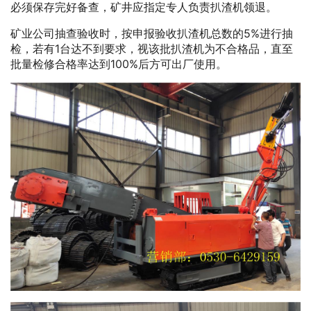
必须保存完好备查，矿井应指定专人负责扒渣机领退。
矿业公司抽查验收时，按申报验收扒渣机总数的5%进行抽
检，若有1台达不到要求，视该批扒渣机为不合格品，直至
批量检修合格率达到100%后方可出厂使用。