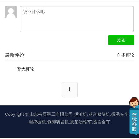
发布
最新评论
0
条评论
暂无评论
1
Copyright ©
山东韦辰重工有限公司
扒渣机,巷道修复机,撬毛台车,矿
用挖掘机,侧卸装岩机,支架运输车,凿岩台车