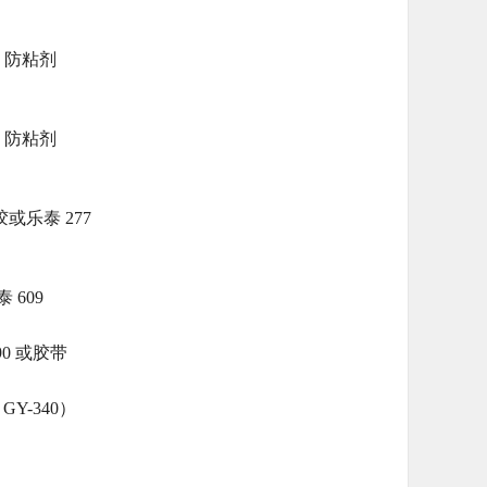
1 防粘剂
1 防粘剂
 胶或乐泰 277
 609
90 或胶带
GY-340）