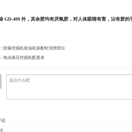
除
GD-409
外，其余胶均有厌氧胶，对人体眼睛有害，沾有胶的
：
防爆挖掘机柴油机装配时润滑部位
：
电动液压挖掘机配置表
评论
论