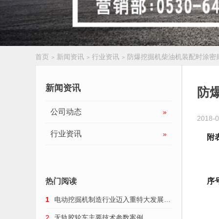
首页
新闻资讯
行业资讯
防爆挖掘机柴油机装配时涂密
>
>
>
履带扒渣机
新闻资讯
防
公司动态
»
2018-0
行业资讯
»
附
序
热门阅读
1
电动挖掘机制造行业迈入重特大发展趋
势
2
无轨胶轮车主要技术参数案例