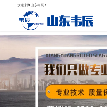
欢迎来到
山东韦辰
！