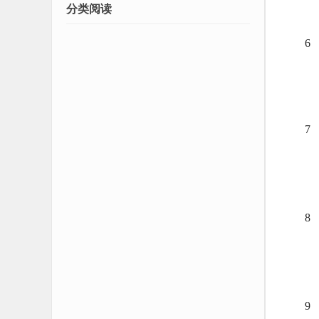
分类阅读
6
7
8
9