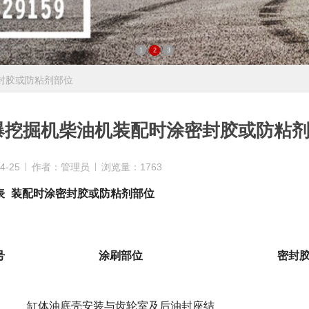
1
2
3
封胶或防粘剂部位
爆挖掘机柴油机装配时涂密封胶或防粘
4-25
作者：管理员
浏览量：1763
表
装配时涂密封胶或防粘剂部位
号
涂刷部位
密封
缸体油底壳安装与齿轮室及后油封座结