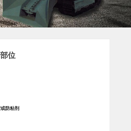
剂部位
胶或防粘剂