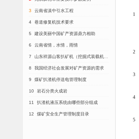
3
云南省滇中引水工程
1
4
巷道修复机技术要求
5
建设美丽中国矿产资源鼎力相助
6
云南省情，水情，雨情
2
7
山东祥源山客扒矿机（挖掘式装载机）
的维护保养
8
我国经济社会发展对矿产资源的需求
3
9
煤矿扒渣机停送电管理制度
10
岩石分类火成岩
4
11
扒渣机液压系统由哪些部分组成
12
煤矿安全生产管理制度目录
5