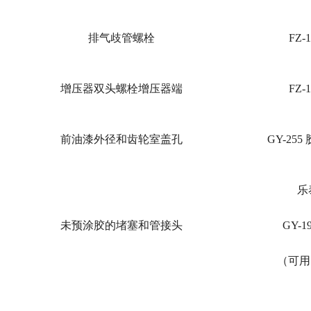
排气歧管螺栓
FZ-
增压器双头螺栓增压器端
FZ-
前油漆外径和齿轮室盖孔
GY-255
乐泰
未预涂胶的堵塞和管接头
GY-1
（可用 