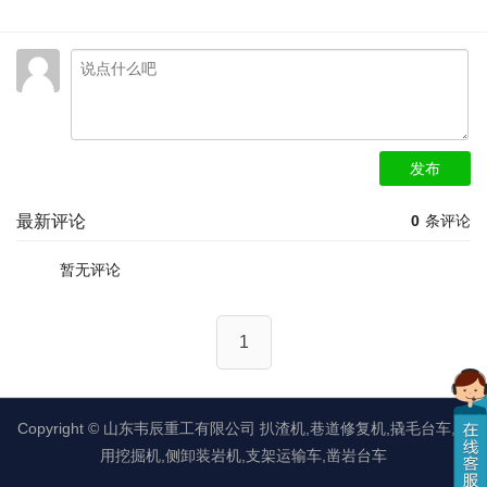
发布
最新评论
0
条评论
暂无评论
1
Copyright ©
山东韦辰重工有限公司
扒渣机,巷道修复机,撬毛台车,矿
用挖掘机,侧卸装岩机,支架运输车,凿岩台车