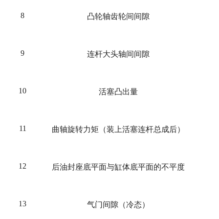
8
凸轮轴齿轮间间隙
9
连杆大头轴间间隙
10
活塞凸出量
11
曲轴旋转力矩（装上活塞连杆总成后）
12
后油封座底平面与缸体底平面的不平度
13
气门间隙（冷态）