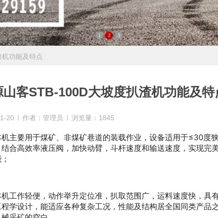
1
2
3
扒渣机功能及特点
山客STB-100D大坡度扒渣机功能及特
1-20
作者：管理员
浏览量：1845
主要用于煤矿、非煤矿巷道的装载作业，设备适用于≤30度狭
，结合高效率液压阀，加快动臂，斗杆速度和输送速度，实现完
能；
工作轻便，动作举升定位准，扒取范围广，运料速度快，具有
工程学设计，能适应各种复杂工况，性能及结构居全国同类产品
机械采矿的空白。