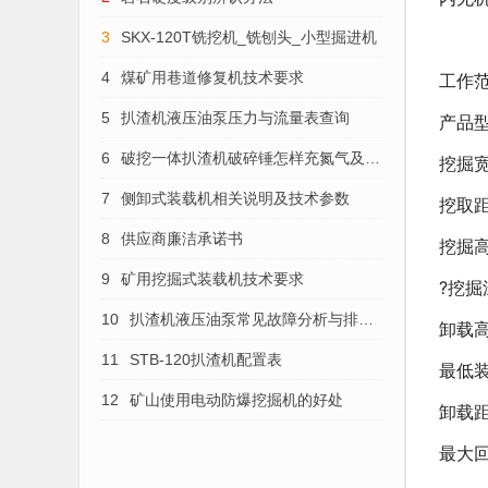
3
SKX-120T铣挖机_铣刨头_小型掘进机
4
煤矿用巷道修复机技术要求
工作
5
扒渣机液压油泵压力与流量表查询
产品
6
破挖一体扒渣机破碎锤怎样充氮气及保
挖掘
养与维修
7
侧卸式装载机相关说明及技术参数
挖取
8
供应商廉洁承诺书
挖掘
9
矿用挖掘式装载机技术要求
?挖掘
10
扒渣机液压油泵常见故障分析与排除
卸载
办法
11
STB-120扒渣机配置表
最低
12
矿山使用电动防爆挖掘机的好处
卸载
最大