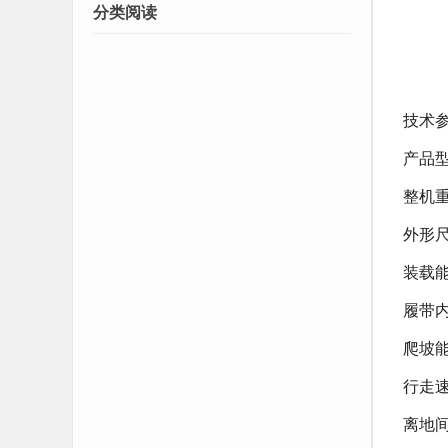
分类阅读
技术
产品
整机
外形
装载
履带
爬坡
行走
离地