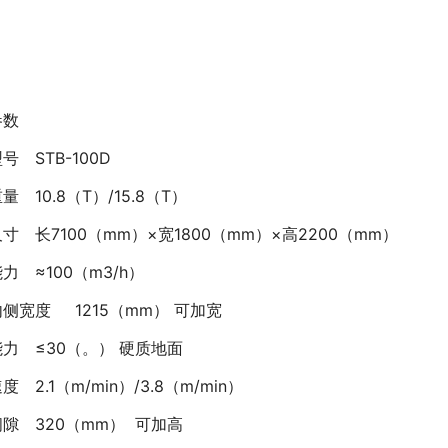
参数
型号
STB-100D
重量
10.8（T）/15.8（T）
尺寸
长7100（mm）×宽1800（mm）×高2200（mm）
能力
≈100（m3/h）
内侧宽度
1215（mm） 可加宽
能力
≤30（。） 硬质地面
速度
2.1（m/min）/3.8（m/min）
间隙
320（mm） 可加高