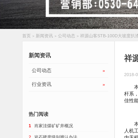
首页
新闻资讯
公司动态
祥源山客STB-100D大坡度
>
>
>
履带扒渣机
新闻资讯
祥源
公司动态
»
2018-0
行业资讯
»
本机
杆系
佳性
热门阅读
本机
1
肖家洼煤矿矿井概况
人机
内无
2
岩石硬度级别辨认办法