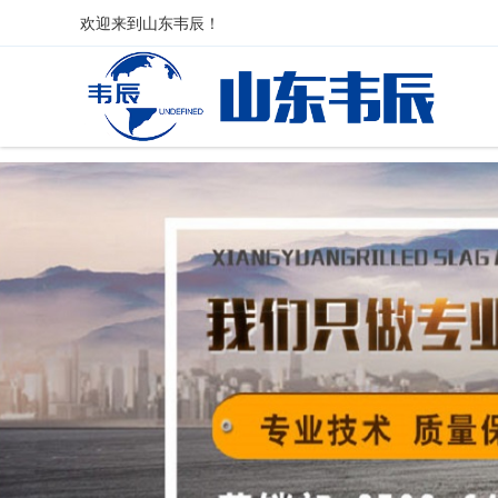
欢迎来到
山东韦辰
！