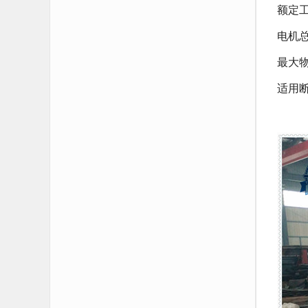
额定
电机
最大
适用