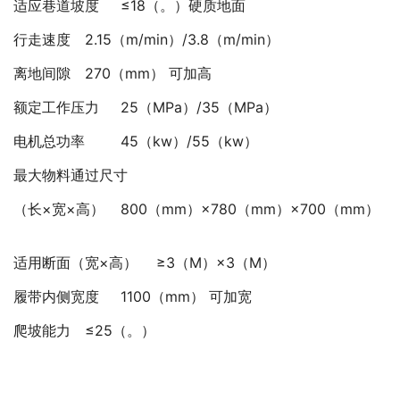
适应巷道坡度
≤18（。）硬质地面
行走速度
2.15（m/min）/3.8（m/min）
离地间隙
270（mm） 可加高
额定工作压力
25（MPa）/35（MPa）
电机总功率
45（kw）/55（kw）
最大物料通过尺寸
（长×宽×高）
800（mm）×780（mm）×700（mm）
适用断面（宽×高）
≥3（M）×3（M）
履带内侧宽度
1100（mm） 可加宽
爬坡能力
≤25（。）