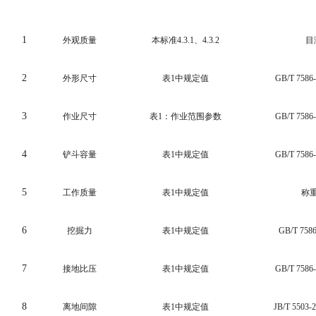
1
外观质量
本标准
4.3.1
、
4.3.2
目
2
外形尺寸
表
1
中规定值
GB/T 7586
3
作业尺寸
表
1
：作业范围参数
GB/T 7586
4
铲斗容量
表
1
中规定值
GB/T 7586
5
工作质量
表
1
中规定值
称
6
挖掘力
表
1
中规定值
GB/T 7586
7
接地比压
表
1
中规定值
GB/T 7586
8
离地间隙
表
1
中规定值
JB/T
5503-