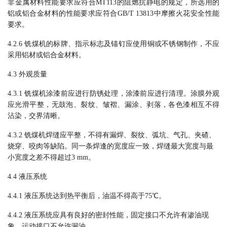
非金属材料性能要求应符合
MT113
的阻燃抗静电的规定，所选用的
铝或铝合金材料的性能要求应符合
GB/T 13813
中摩擦火花安全性能
要求。
4.2.
6
铣煤机的标牌、指示标志及锚钉应使用铜或不锈钢制作，不应
采用铝材或铝合金材料。
4.3
外观质量
4.
3
.
1
铣煤机涂漆前应进行防锈处理，涂漆前应进行清理。涂膜外观
应光滑平整，无鼓泡、裂纹、皱褶、漏涂、剥落，各色漆相互不得
沾染，交界清晰。
4.3.2
铣煤机焊缝应平整，不得有漏焊、裂纹、弧坑、气孔、夹碴、
烧穿、咬肉等缺陷。同一条焊逢的宽度应一致，焊缝最大宽度与最
小宽度之差不得超过
3 mm。
4.
4
液压系统
4.4.1
液压系统达到热平衡后，油温不得高于
75℃。
4.
4.2
液压系统应具有良好的密封性能，固定接口不允许有渗油现
象，运动接口不允许漏油。