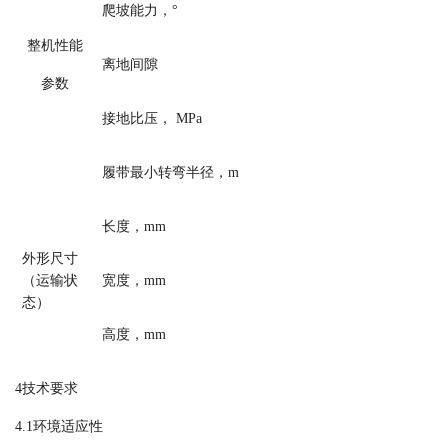
爬坡能力，°
整机性能
离地间隙
参数
接地比压， MPa
履带最小转弯半径，m
长度，
mm
外形尺寸
（运输状
宽度，
mm
态）
高度，
mm
4技术
要求
4.1
环境适应性