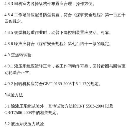
4.
8
.
3
司机室内各操纵构件布置应合理，操作方便。
4.8.4
工作场所
应
配备防尘装置，
符合《煤矿安全规程》第一百五十
四条规定。
4.
8
.
5
铣煤机起重作业时，动臂下降控制装置应灵活、可靠。
4.8.6
噪声应符合
《煤矿安全规程》第七百四十一条
的规定。
4.9
空运转试验
4.9.1
液压系统应运转正常，各工作阀动作可靠，回转齿圈与回转驱
动轮啮合正常。
4.9.2
回转机构
应
符合
GB/T 9139-2008
中
5.1.17
的规定。
5试验方法
5.1
除液压系统试验
外，其他试验方法按
JB/T 5503-2004
以及
GB/T7586-2008
中
的
相关规定。
5.2
液压系统压力试验