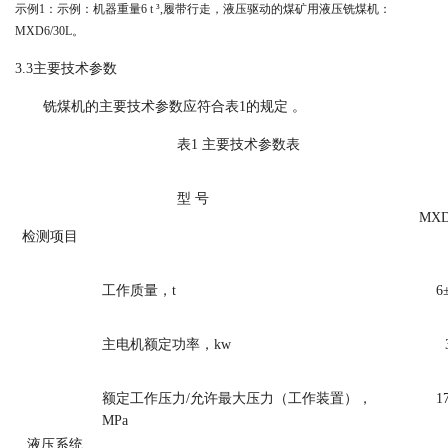
示例1：
示例：
机器重量
6 t
³
,履带行走，液压驱动的煤矿用液压铣煤机：
M
XD6
/
30
L
。
3.3
主要技术参数
铣煤机的主要技术参数应符合表
1的规定 。
表
1 主要技术参数表
型 号
M
X
检测项目
工作质量，t
6
主电机额定功率，
kw
额定工作压力/允许最大压力（工作装置），
1
MPa
液压系统