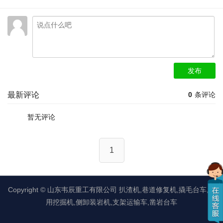
发布
最新评论
0
条评论
暂无评论
1
Copyright ©
山东韦辰重工有限公司
扒渣机,巷道修复机,撬毛台车,矿
用挖掘机,侧卸装岩机,支架运输车,凿岩台车