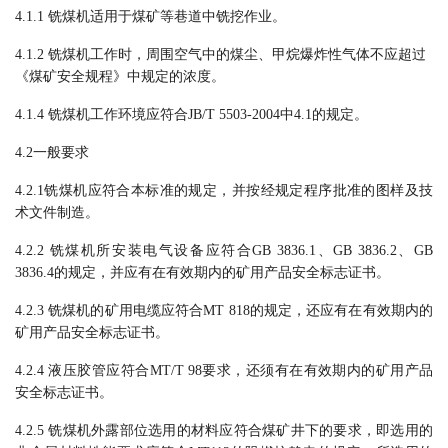
4.1.1
铣煤机适用于煤矿
等
巷道中铣挖作业。
4.1.2
铣煤机
工作时，周围空气中的煤尘、甲烷爆炸性气体不应超过
《煤矿安全规程》中规定的浓度。
4.1.4
铣煤机工作环境应符合
JB/T 5503-2004
中
4.1
的规定。
4.2
一般要求
4.2.1
铣煤机应符合本标准的规定，并按经规定程序批准的图样及技
术文件制造。
4.2.
2
铣煤机所安装电气设备应符合
GB 3836.1
、
GB 3836.2
、
GB
3836.
4
的规
定，并应有在有效期内的矿用产品安全标志证书。
4.2.
3
铣煤机的矿用电缆应符合
MT 818
的规定，还应有在有效期内的
矿用产品安全标志证书。
4.2.
4
液压胶管应符合
MT/T 98
要求，还须有在有效期内的矿用产品
安全标志证书。
4.2.
5
铣煤机外露部位选用的材料应符合煤矿井下的要求，即选用的