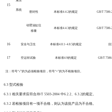
液压
15
系统
密封性
本标准
4.4.2
的规定
GB/T 7586-
动臂油缸位
本标准
4.4.3
的规定
GB/T 7586-
移量
16
安全与卫生
本标准
4.8.1~4.8.5
的规定
目
17
空运转试验
本标准
4.9
的规定
GB/T 7586
注：符号“√”的为必须检验项目，符号“×”的为不检验项目。
6.3
型式检验
6.3.1 相关要求应符合
JB/T
5503-2004
中
6.2.2、6.3.2的规定。
6.3.2 若检验项目有一项不合格，则认为该批产品为不合格。