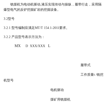
铣煤机为电动机驱动
,
液压实现传动与操纵，履带行走，采用隔
爆型电气的反铲挖掘矿岩的挖掘设备。
3.2
型号
3.2.1
型号编制应满足
MT/T 154.1-2011
要求。
3.2.2
产品型号表示方法为：
MX
L
D XXX/XXX
履带式
工作质量
t /铣挖
机型号
电机驱动
煤矿用铣煤机