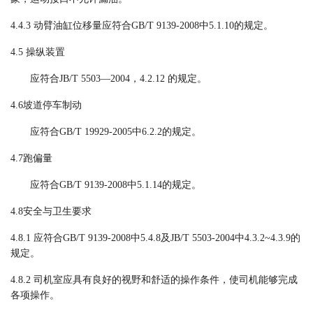
4.4.3
动臂油缸位移量应符合
GB/T 9139-2008
中
5.1.10
的规定。
4.
5
操纵装置
应符合
JB/T 5503
—
2004
，
4.2.12
的规定。
4.6
坡道停车制动
应
符合
GB/T 19929-2005
中
6.2.2
的规定。
4.7
跑偏量
应符合
GB/T 9139-2008
中
5.1.14
的规定。
4.8
安全与卫生要求
4
.8.
1
应符合
GB/T 9139-2008
中
5.4.8
及
JB/T 5503-2004
中
4.3.2~4.3.9
的
规定。
4.
8
.2
司机室应具有良好的视野和舒适的操作条件，使司机能够完成
各项操作。