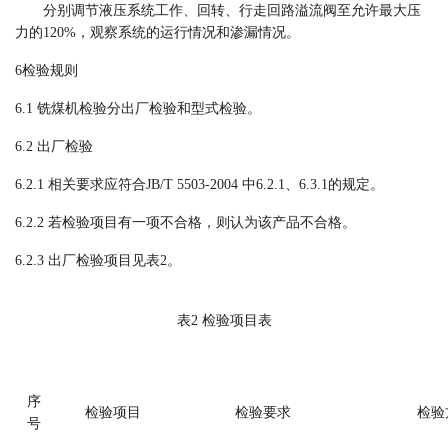
分别调节液压系统工作、回转、行走回路溢流阀至允许最大压
力的
120%，观察系统的运行情况和渗漏情况。
6检验规则
6.1
铣煤机检验分出厂检验和型式检验。
6.2
出厂检验
6.2.1 相关要求应符合
JB/T 5503-2004
中
6.2.1
、
6.3.1
的规定。
6.2.2 若检验项目有一项不合格，则认为该产品不合格。
6.2.3
出厂检验项目见表
2。
表
2
检验项目表
序
检验项目
检验要求
检验
号