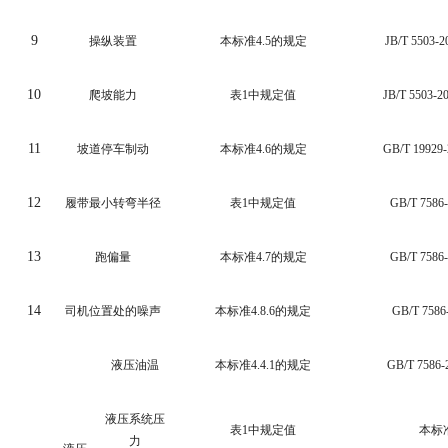
9
操纵装置
本标准
4.5
的规定
JB/T
5503-2
10
爬坡能力
表
1
中规定值
JB/T
5503-2
11
坡道停车制动
本标准
4.6
的规定
GB/T 19929-
12
履带最小转弯半径
表
1
中规定值
GB/T 7586
13
跑偏量
本标准
4.7
的规定
GB/T 7586
14
司机位置处的噪声
本标准
4.8.6
的规定
GB/T 7586
液压油温
本标准
4.4.1
的规定
GB/T 7586-
液压系统压
表
1
中规定值
本标
力