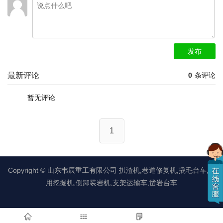
发布
最新评论
0
条评论
暂无评论
1
Copyright ©
山东韦辰重工有限公司
扒渣机,巷道修复机,撬毛台车,矿
用挖掘机,侧卸装岩机,支架运输车,凿岩台车