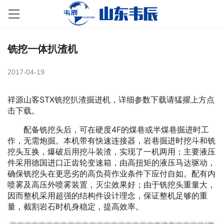
铣挖一体扒渣机
2017-04-19
祥源山客STX铣挖扒渣掘进机，详细参数下载请猛擢上方点
击下载。
配备铣挖头后，可在硬度4F的煤巷或半煤巷掘进时工
作，无需炮掘。本机带有快速连接器，岩巷掘进时挖斗和铣
挖头互换，爆破后用挖斗装渣，实现了一机两用；主要液压
件采用德国进口正齿轮变速箱，由高扭矩的液压马达驱动，
确保铣挖头在更恶劣的高负荷作业条件下应付自如。配有内
喷雾及高压外喷雾装置，灭尘效果好；由于铣挖头重量大，
因而整机采用超强的结构件设计理念，保证整机足够的重
量，截割岩石时机身稳定，提高效率。