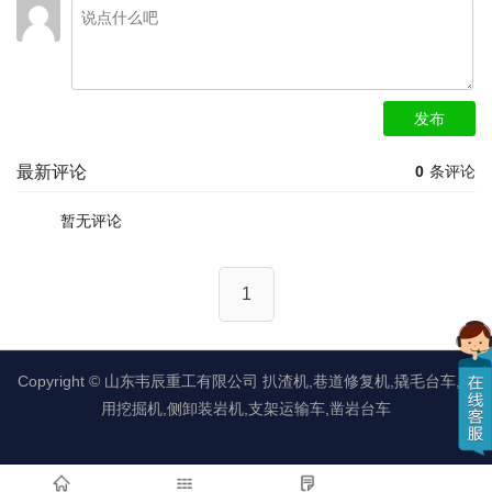
发布
最新评论
0
条评论
暂无评论
1
Copyright ©
山东韦辰重工有限公司
扒渣机,巷道修复机,撬毛台车,矿
用挖掘机,侧卸装岩机,支架运输车,凿岩台车