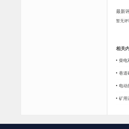
最新
暂无评
相关
柴电
巷道
电动
矿用