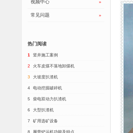
视频中心
»
常见问题
»
热门阅读
1
竖井施工案例
2
火车皮煤不落地卸煤机
3
大坡度扒渣机
4
电动挖掘破碎机
5
柴电双动力扒渣机
6
大型扒渣机
7
矿用选矿设备
8
履带铲运机功能及特点