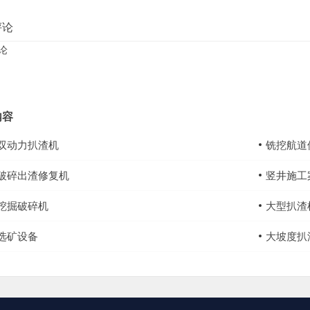
评论
论
内容
双动力扒渣机
铣挖航道
破碎出渣修复机
竖井施工
挖掘破碎机
大型扒渣
选矿设备
大坡度扒