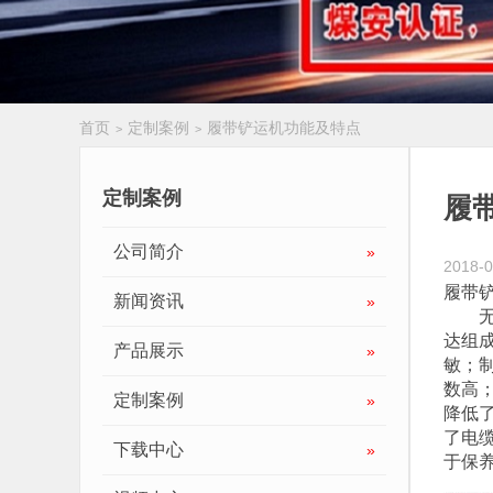
首页
定制案例
履带铲运机功能及特点
>
>
履带扒渣机
定制案例
履
公司简介
»
2018-0
履带
新闻资讯
»
达组
产品展示
»
敏；
数高
定制案例
»
降低
了电
下载中心
»
于保