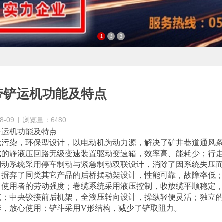
1
2
3
带铲运机功能及特点
8-09
浏览量：6480
铲运机功能及特点
无污染，环保型设计，以电动机为动力源，解决了矿井巷道通风
成的静液压回路无级变速装置驱动变速箱，效率高、能耗少；行
制动系统采用停车制动与紧急制动双联设计，消除了因系统失压
；摒弃了同类其它产品的后桥摆动架设计，性能可靠，故障率低
了使用者的劳动强度；卷缆系统采用液压控制，收放缆平顺稳定
缆；中央铰接前后机架，全液压转向设计，操纵轻便灵活；独立
养，放心使用；铲斗采用
V
形结构，减少了铲取阻力。