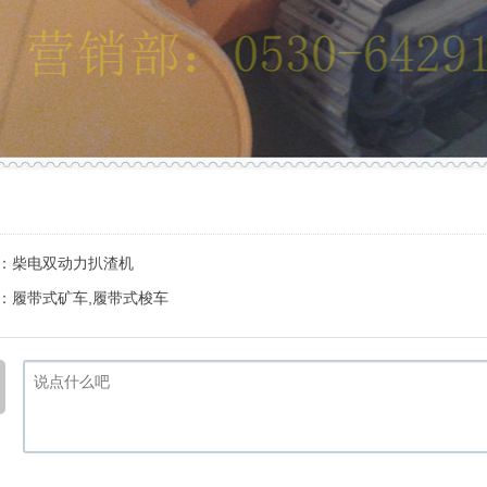
：
柴电双动力扒渣机
：
履带式矿车,履带式梭车