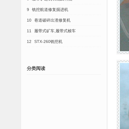
9
铣挖航道修复掘进机
10
巷道破碎出渣修复机
11
履带式矿车,履带式梭车
12
STX-260铣挖机
分类阅读