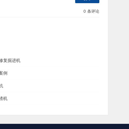
0
条评论
修复掘进机
案例
机
渣机