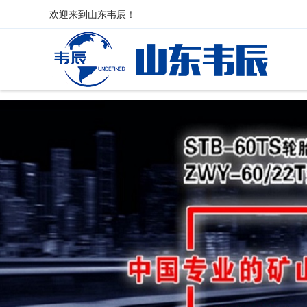
欢迎来到
山东韦辰
！