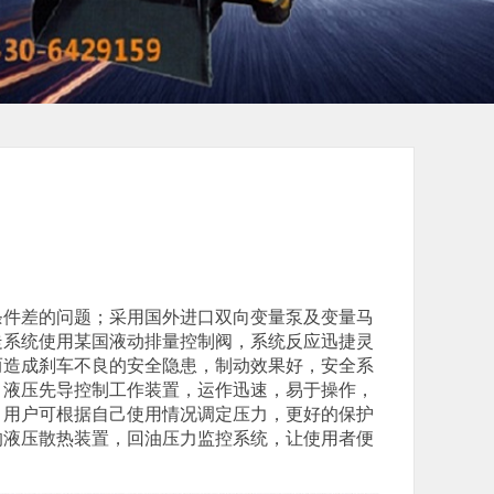
条件差的问题；采用国外进口双向变量泵及变量马
走系统使用某国液动排量控制阀，系统反应迅捷灵
而造成刹车不良的安全隐患，制动效果好，安全系
；液压先导控制工作装置，运作迅速，易于操作，
，用户可根据自己使用情况调定压力，更好的保护
的液压散热装置，回油压力监控系统，让使用者便