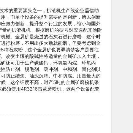
技术的重要源头之一，扒渣机生产线企业需借助
作用，而单个设备的提升需要的是创新，所以创新
都应努力创新，提升整个行业的发展，缩小与国外
产量的扒渣机机，根据磨机的型号对应选配其他附
矿机械。金属矿是烧过的石灰石进行磨粉，这个时
石进行粉磨，不用出多大劲就能磨，但要考虑到金
5吨石灰粉，这个金属矿也要弄清楚客户是要往
药。改变土壤的酸碱性将适量的金属矿加入土壤，
属矿还可用于生产碳酸钙，环氧氯丙烷、环氧丙
酸性防止剂、脱毛剂、缓冲剂、中和剂、固化剂以
，可防止结焦、油泥沉积、中和防腐。用量最大的
候，这个细度不高，时产5吨的金属矿磨粉机采
吨必须使用4R3216雷蒙磨粉机，这两个设备配套