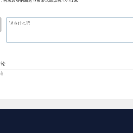
：
机械设备的新起点覆带式卸煤机HX-X150
评论
论