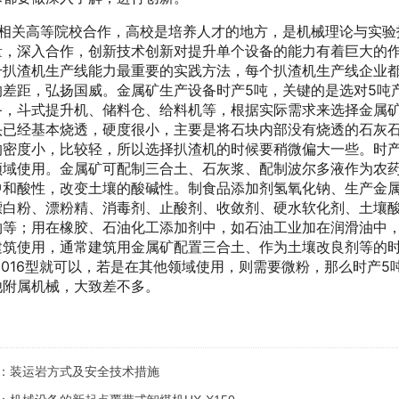
与相关高等院校合作，高校是培养人才的地方，是机械理论与实验
量，深入合作，创新技术创新对提升单个设备的能力有着巨大的
升扒渣机生产线能力最重要的实践方法，每个扒渣机生产线企业
的差距，弘扬国威。金属矿生产设备时产5吨，关键的是选对5吨
备，斗式提升机、储料仓、给料机等，根据实际需求来选择金属
头已经基本烧透，硬度很小，主要是将石块内部没有烧透的石灰
的密度小，比较轻，所以选择扒渣机的时候要稍微偏大一些。时产
领域使用。金属矿可配制三合土、石灰浆、配制波尔多液作为农
中和酸性，改变土壤的酸碱性。制食品添加剂氢氧化钠、生产金
漂白粉、漂粉精、消毒剂、止酸剂、收敛剂、硬水软化剂、土壤
物等；用在橡胶、石油化工添加剂中，如石油工业加在润滑油中
建筑使用，通常建筑用金属矿配置三合土、作为土壤改良剂等的时
3016型就可以，若是在其他领域使用，则需要微粉，那么时产5
他附属机械，大致差不多。
：
装运岩方式及安全技术措施