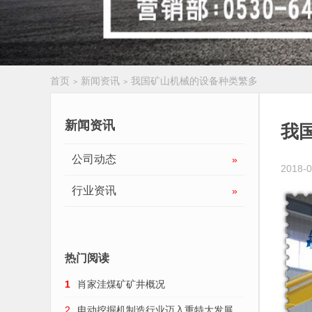
首页
新闻资讯
我国矿山机械的设备种类繁多
>
>
履带扒渣机
新闻资讯
我
公司动态
»
2018-0
行业资讯
»
热门阅读
1
肖家洼煤矿矿井概况
2
电动挖掘机制造行业迈入重特大发展趋