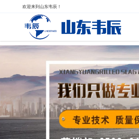
欢迎来到
山东韦辰
！