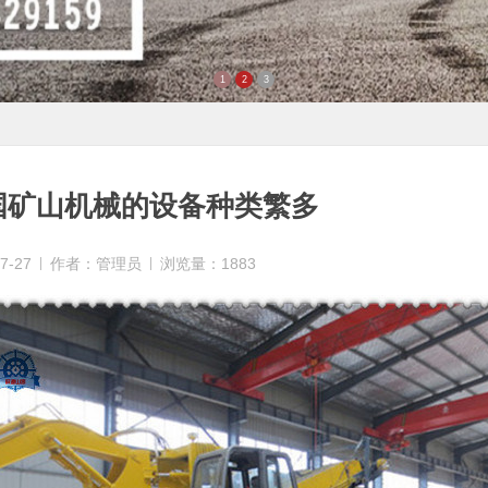
1
2
3
国矿山机械的设备种类繁多
7-27
作者：管理员
浏览量：1883