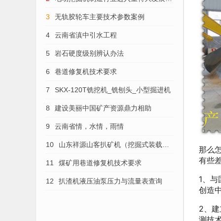
势
3
无轨胶轮车主要技术参数案例
4
云南省滇中引水工程
5
岩石硬度级别辨认办法
6
巷道修复机技术要求
7
SKX-120T铣挖机_铣刨头_小型掘进机
8
建设美丽中国矿产资源鼎力相助
9
云南省情，水情，雨情
10
山东祥源山客扒矿机（挖掘式装载
那么
有些
机）的维护保养
11
煤矿用巷道修复机技术要求
1、
12
扒渣机液压油泵压力与流量表查询
创造
2、
测技